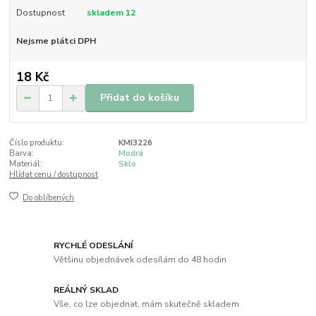
Dostupnost
skladem 12
Nejsme plátci DPH
18 Kč
Přidat do košíku
Číslo produktu:
KMI3226
Barva:
Modrá
Materiál:
Sklo
Hlídat cenu / dostupnost
Do oblíbených
RYCHLÉ ODESLÁNÍ
Většinu objednávek odesílám do 48 hodin
REÁLNÝ SKLAD
Vše, co lze objednat, mám skutečně skladem