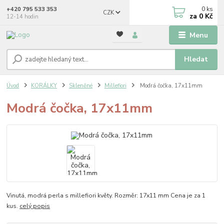
0
ks
+420 795 533 353
CZK
za
0 Kč
12-14 hodin
Menu
Hledat
Úvod
KORÁLKY
Skleněné
Millefiori
Modrá čočka, 17x11mm
Modrá čočka, 17x11mm
Vinutá, modrá perla s millefiori květy. Rozměr: 17x11 mm Cena je za 1
kus.
celý popis