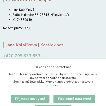
Jana Kolaříková
Sídlo: Nítkovice 37, 76813, Nítkovice, ČR
IČ: 74360949
Nejsem plátce DPH.
Jana Kolaříková | Korálek.net
+420 795 533 353
12-14 hodin
🍪 Cookies na Korálek.net
jkolarikova@koralek.net
Na Korálek.net používáme cookies, aby web správně fungoval a
aby se vám pohodlně nakupovalo.
Souhlas můžete kdykoliv upravit nebo odvolat v nastavení
cookies.
Přijmout nezbytné
Podrobné nastavení
Upravit sběr cookies.