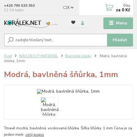
0
ks
+420 795 533 353
CZK
za
0 Kč
12-14 hodin
Menu
Hledat
Úvod
NÁVLEKOVÝ MATERIÁL
Bavlněné šňůrky
Modrá, bavlněná
šňůrka, 1mm
Modrá, bavlněná šňůrka, 1mm
Tmavě modrá, bavlněná, voskovaná šňůrka. Šířka šňůrky: 1 mm Cena je za
jeden metr.
celý popis