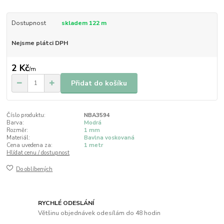
Dostupnost
skladem 122 m
Nejsme plátci DPH
2 Kč
/
m
Přidat do košíku
Číslo produktu:
NBA3594
Barva:
Modrá
Rozměr:
1 mm
Materiál:
Bavlna voskovaná
Cena uvedena za:
1 metr
Hlídat cenu / dostupnost
Do oblíbených
RYCHLÉ ODESLÁNÍ
Většinu objednávek odesílám do 48 hodin