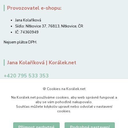
Provozovatel e-shopu:
Jana Kolaříková
Sídlo: Nítkovice 37, 76813, Nítkovice, ČR
IČ: 74360949
Nejsem plátce DPH.
Jana Kolaříková | Korálek.net
+420 795 533 353
12-14 hodin
🍪 Cookies na Korálek.net
jkolarikova@koralek.net
Na Korálek.net používáme cookies, aby web správně fungoval a
aby se vám pohodlně nakupovalo.
Souhlas můžete kdykoliv upravit nebo odvolat v nastavení
cookies.
Přijmout nezbytné
Podrobné nastavení