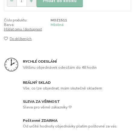
Přidat do košíku
Číslo produktu:
MOZ1511
Barva:
Měděná
Hlídat cenu / dostupnost
Do oblíbených
RYCHLÉ ODESLÁNÍ
Většinu objednávek odesílám do 48 hodin
REÁLNÝ SKLAD
Vše, co lze objednat, mám skutečně skladem
SLEVA ZA VĚRNOST
Sleva pro věrné zákazníky 💛
Poštovné ZDARMA
Od určité hodnoty objednávky platím poštovné za vás