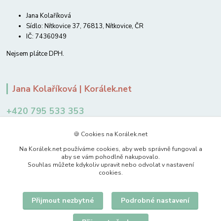
Jana Kolaříková
Sídlo: Nítkovice 37, 76813, Nítkovice, ČR
IČ: 74360949
Nejsem plátce DPH.
Jana Kolaříková | Korálek.net
+420 795 533 353
12-14 hodin
🍪 Cookies na Korálek.net
jkolarikova@koralek.net
Na Korálek.net používáme cookies, aby web správně fungoval a
aby se vám pohodlně nakupovalo.
Souhlas můžete kdykoliv upravit nebo odvolat v nastavení
cookies.
Přijmout nezbytné
Podrobné nastavení
Upravit sběr cookies.