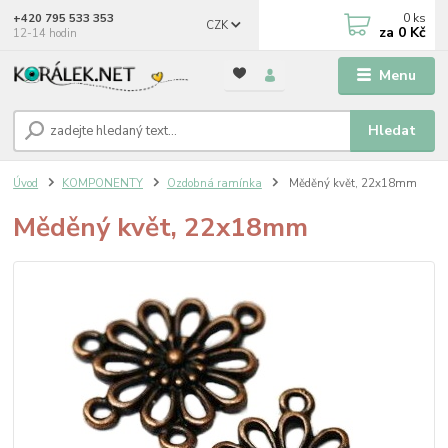
0
ks
+420 795 533 353
CZK
za
0 Kč
12-14 hodin
Menu
Hledat
Úvod
KOMPONENTY
Ozdobná ramínka
Měděný květ, 22x18mm
Měděný květ, 22x18mm