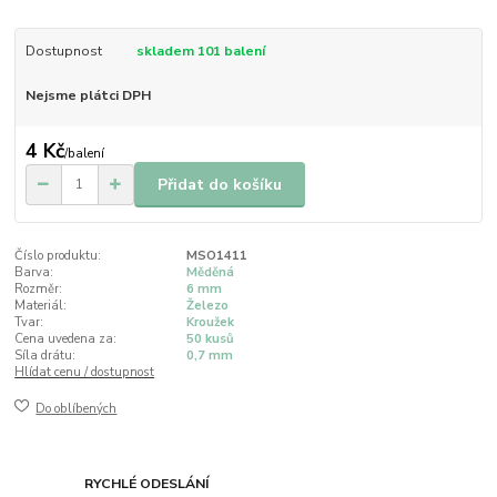
Dostupnost
skladem 101 balení
Nejsme plátci DPH
4 Kč
/
balení
Přidat do košíku
Číslo produktu:
MSO1411
Barva:
Měděná
Rozměr:
6 mm
Materiál:
Železo
Tvar:
Kroužek
Cena uvedena za:
50 kusů
Síla drátu:
0,7 mm
Hlídat cenu / dostupnost
Do oblíbených
RYCHLÉ ODESLÁNÍ