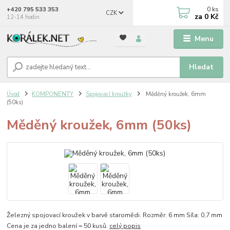
0
ks
+420 795 533 353
CZK
za
0 Kč
12-14 hodin
Menu
Hledat
Úvod
KOMPONENTY
Spojovací kroužky
Měděný kroužek, 6mm
(50ks)
Měděný kroužek, 6mm (50ks)
Železný spojovací kroužek v barvě staromědi. Rozměr: 6 mm Síla: 0,7 mm
Cena je za jedno balení = 50 kusů.
celý popis