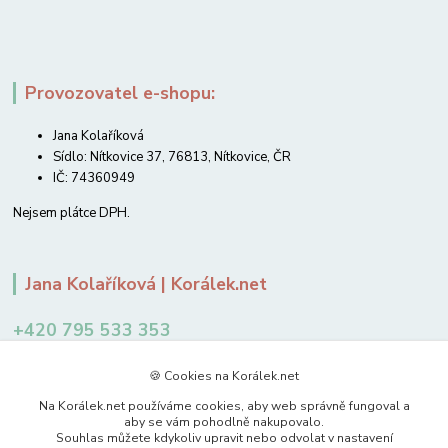
Provozovatel e-shopu:
Jana Kolaříková
Sídlo: Nítkovice 37, 76813, Nítkovice, ČR
IČ: 74360949
Nejsem plátce DPH.
Jana Kolaříková | Korálek.net
+420 795 533 353
12-14 hodin
🍪 Cookies na Korálek.net
jkolarikova@koralek.net
Na Korálek.net používáme cookies, aby web správně fungoval a
aby se vám pohodlně nakupovalo.
Souhlas můžete kdykoliv upravit nebo odvolat v nastavení