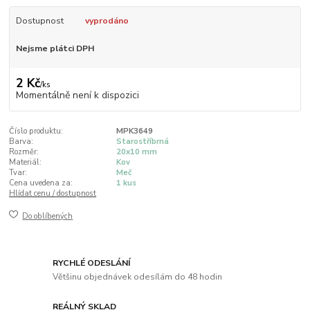
Dostupnost
vyprodáno
Nejsme plátci DPH
2 Kč
/
ks
Momentálně není k dispozici
Číslo produktu:
MPK3649
Barva:
Starostříbrná
Rozměr:
20x10 mm
Materiál:
Kov
Tvar:
Meč
Cena uvedena za:
1 kus
Hlídat cenu / dostupnost
Do oblíbených
RYCHLÉ ODESLÁNÍ
Většinu objednávek odesílám do 48 hodin
REÁLNÝ SKLAD