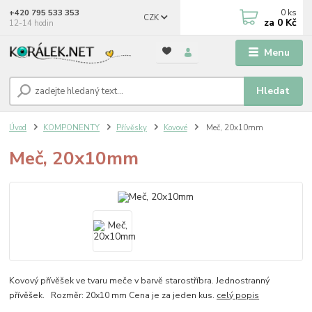
0
ks
+420 795 533 353
CZK
za
0 Kč
12-14 hodin
Menu
Hledat
Úvod
KOMPONENTY
Přívěsky
Kovové
Meč, 20x10mm
Meč, 20x10mm
Kovový přívěšek ve tvaru meče v barvě starostříbra. Jednostranný
přívěšek. Rozměr: 20x10 mm Cena je za jeden kus.
celý popis