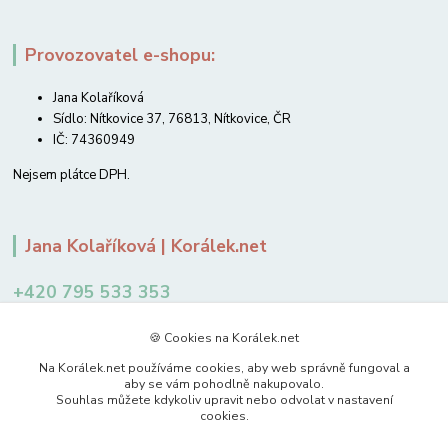
Provozovatel e-shopu:
Jana Kolaříková
Sídlo: Nítkovice 37, 76813, Nítkovice, ČR
IČ: 74360949
Nejsem plátce DPH.
Jana Kolaříková | Korálek.net
+420 795 533 353
12-14 hodin
🍪 Cookies na Korálek.net
jkolarikova@koralek.net
Na Korálek.net používáme cookies, aby web správně fungoval a
aby se vám pohodlně nakupovalo.
Souhlas můžete kdykoliv upravit nebo odvolat v nastavení
cookies.