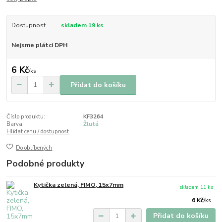
Dostupnost
skladem 19 ks
Nejsme plátci DPH
6 Kč
/
ks
Přidat do košíku
Číslo produktu:
KF3264
Barva:
Žlutá
Hlídat cenu / dostupnost
Do oblíbených
Podobné produkty
Kytička zelená, FIMO, 15x7mm
skladem 11 ks
6 Kč
/
ks
Přidat do košíku