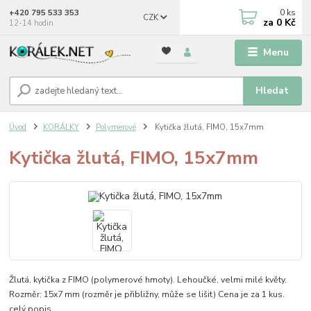
0
ks
+420 795 533 353
CZK
za
0 Kč
12-14 hodin
Menu
Hledat
Úvod
KORÁLKY
Polymerové
Kytička žlutá, FIMO, 15x7mm
Kytička žlutá, FIMO, 15x7mm
Žlutá, kytička z FIMO (polymerové hmoty). Lehoučké, velmi milé květy.
Rozměr: 15x7 mm (rozměr je přibližny, může se lišit) Cena je za 1 kus.
celý popis