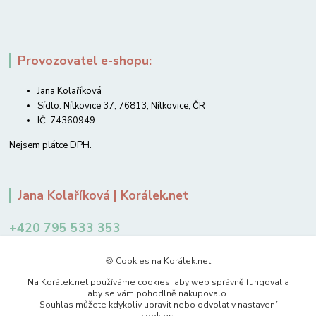
Provozovatel e-shopu:
Jana Kolaříková
Sídlo: Nítkovice 37, 76813, Nítkovice, ČR
IČ: 74360949
Nejsem plátce DPH.
Jana Kolaříková | Korálek.net
+420 795 533 353
12-14 hodin
🍪 Cookies na Korálek.net
jkolarikova@koralek.net
Na Korálek.net používáme cookies, aby web správně fungoval a
aby se vám pohodlně nakupovalo.
Souhlas můžete kdykoliv upravit nebo odvolat v nastavení
cookies.