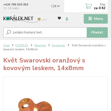
0
ks
+420 795 533 353
CZK
za
0 Kč
12-14 hodin
Menu
Hledat
Úvod
KORÁLKY
Skleněné
Swarovski
Květ Swarovski oranžový s
kovovým leskem, 14x8mm
Květ Swarovski oranžový s
kovovým leskem, 14x8mm