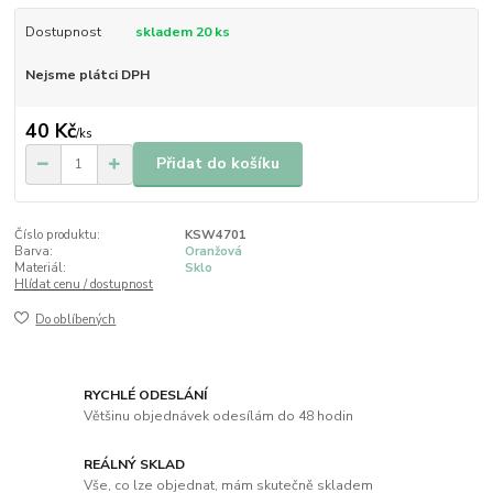
Dostupnost
skladem 20 ks
Nejsme plátci DPH
40 Kč
/
ks
Přidat do košíku
Číslo produktu:
KSW4701
Barva:
Oranžová
Materiál:
Sklo
Hlídat cenu / dostupnost
Do oblíbených
RYCHLÉ ODESLÁNÍ
Většinu objednávek odesílám do 48 hodin
REÁLNÝ SKLAD
Vše, co lze objednat, mám skutečně skladem