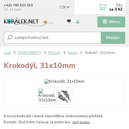
0
ks
+420 795 533 353
CZK
za
0 Kč
12-14 hodin
Menu
Hledat
Úvod
KOMPONENTY
Přívěsky
Kovové
Krokodýl, 31x10mm
Krokodýl, 31x10mm
Kovový krokodýl v barvě starostříbra. Jednostranný přívěšek.
Rozměr: 31x10 mm Cena je za jeden kus.
celý popis