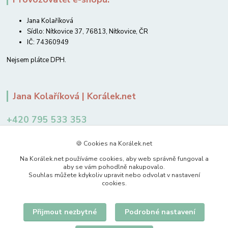
Jana Kolaříková
Sídlo: Nítkovice 37, 76813, Nítkovice, ČR
IČ: 74360949
Nejsem plátce DPH.
Jana Kolaříková | Korálek.net
+420 795 533 353
12-14 hodin
🍪 Cookies na Korálek.net
jkolarikova@koralek.net
Na Korálek.net používáme cookies, aby web správně fungoval a
aby se vám pohodlně nakupovalo.
Souhlas můžete kdykoliv upravit nebo odvolat v nastavení
cookies.
Přijmout nezbytné
Podrobné nastavení
Upravit sběr cookies.