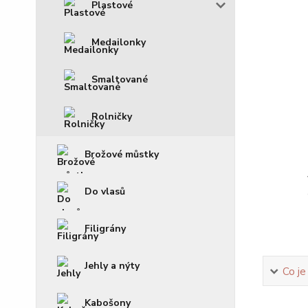
Plastové
Medailonky
Smaltované
Rolničky
Brožové můstky
Do vlasů
Filigrány
Jehly a nýty
Co je
Kabošony