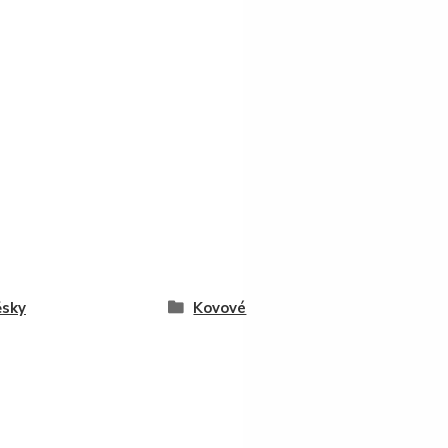
ěsky
Kovové