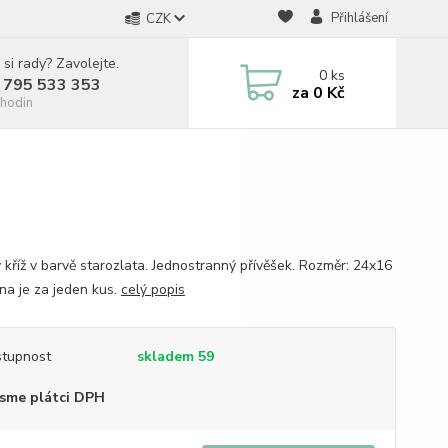
Přihlášení
CZK
 si rady? Zavolejte.
0
ks
 795 533 353
za
0 Kč
hodin
 kříž v barvě starozlata. Jednostranný přívěšek. Rozměr: 24x16
a je za jeden kus.
celý popis
tupnost
skladem 59
sme plátci DPH