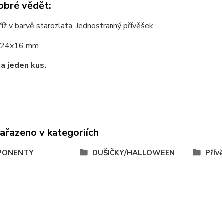
obré vědět:
íž v barvě starozlata. Jednostranný přívěšek.
24x16 mm
za jeden kus.
zařazeno v kategoriích
PONENTY
DUŠIČKY/HALLOWEEN
Přív