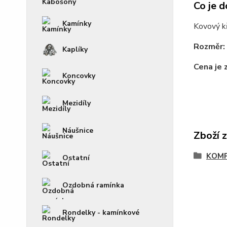
Co je d
Kamínky
Kovový kř
Rozměr:
Kaplíky
Cena je 
Koncovky
Mezidíly
Náušnice
Zboží 
KOM
Ostatní
Ozdobná ramínka
Rondelky - kamínkové