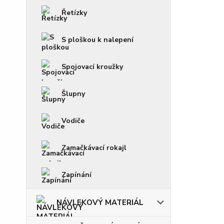
Řetízky
S ploškou k nalepení
Spojovací kroužky
Šlupny
Vodiče
Zamačkávací rokajl
Zapínání
NÁVLEKOVÝ MATERIÁL