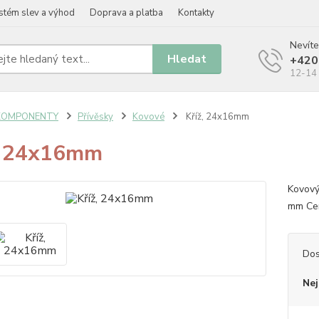
stém slev a výhod
Doprava a platba
Kontakty
Nevíte
Hledat
+420
12-14 
KOMPONENTY
Přívěsky
Kovové
Kříž, 24x16mm
, 24x16mm
Kovový
mm Cen
Dos
Nej