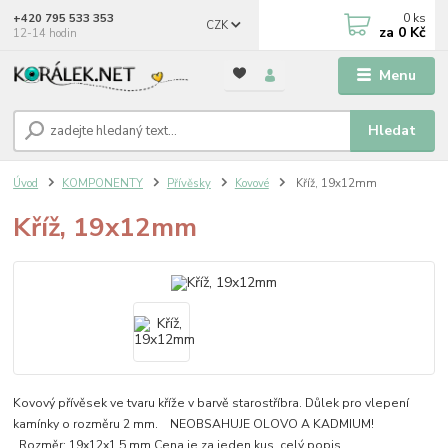
0
ks
+420 795 533 353
CZK
za
0 Kč
12-14 hodin
Menu
Hledat
Úvod
KOMPONENTY
Přívěsky
Kovové
Kříž, 19x12mm
Kříž, 19x12mm
Kovový přívěsek ve tvaru kříže v barvě starostříbra. Důlek pro vlepení
kamínky o rozměru 2 mm. NEOBSAHUJE OLOVO A KADMIUM!
Rozměr: 19x12x1,5 mm Cena je za jeden kus.
celý popis