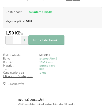
Dostupnost
Skladem 1305 ks
Nejsme plátci DPH
1,50 Kč
/
ks
Přidat do košíku
Číslo produktu:
MPK391
Barva:
Starostříbrná
Rozměr:
19x12 mm
Materiál:
Slitina kovu
Tvar:
Kříž
Cena uvedena za:
1 kus
Hlídat cenu / dostupnost
Do oblíbených
RYCHLÉ ODESLÁNÍ
Většinu objednávek odesílám do 48 hodin