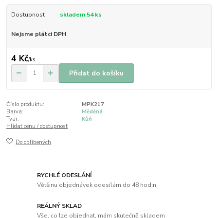
Dostupnost
skladem 54 ks
Nejsme plátci DPH
4 Kč
/
ks
Přidat do košíku
Číslo produktu:
MPK217
Barva:
Měděná
Tvar:
Kůň
Hlídat cenu / dostupnost
Do oblíbených
RYCHLÉ ODESLÁNÍ
Většinu objednávek odesílám do 48 hodin
REÁLNÝ SKLAD
Vše, co lze objednat, mám skutečně skladem