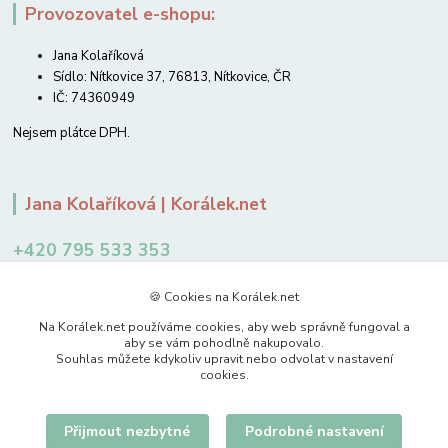
Provozovatel e-shopu:
Jana Kolaříková
Sídlo: Nítkovice 37, 76813, Nítkovice, ČR
IČ: 74360949
Nejsem plátce DPH.
Jana Kolaříková | Korálek.net
+420 795 533 353
12-14 hodin
🍪 Cookies na Korálek.net
jkolarikova@koralek.net
Na Korálek.net používáme cookies, aby web správně fungoval a
aby se vám pohodlně nakupovalo.
Souhlas můžete kdykoliv upravit nebo odvolat v nastavení
cookies.
Přijmout nezbytné
Podrobné nastavení