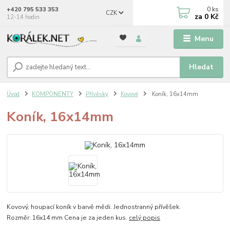
0
ks
+420 795 533 353
CZK
za
0 Kč
12-14 hodin
Menu
Hledat
Úvod
KOMPONENTY
Přívěsky
Kovové
Koník, 16x14mm
Koník, 16x14mm
Kovový, houpací koník v barvě mědi. Jednostranný přívěšek.
Rozměr: 16x14 mm Cena je za jeden kus.
celý popis