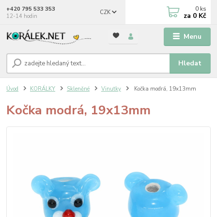
0
ks
+420 795 533 353
CZK
za
0 Kč
12-14 hodin
Menu
Hledat
Úvod
KORÁLKY
Skleněné
Vinutky
Kočka modrá, 19x13mm
Kočka modrá, 19x13mm