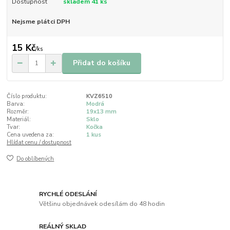
Dostupnost
skladem 41 ks
Nejsme plátci DPH
15 Kč
/
ks
Přidat do košíku
Číslo produktu:
KVZ6510
Barva:
Modrá
Rozměr:
19x13 mm
Materiál:
Sklo
Tvar:
Kočka
Cena uvedena za:
1 kus
Hlídat cenu / dostupnost
Do oblíbených
RYCHLÉ ODESLÁNÍ
Většinu objednávek odesílám do 48 hodin
REÁLNÝ SKLAD