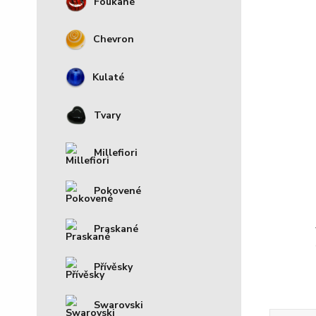
Foukané
Chevron
Kulaté
Tvary
Millefiori
Pokovené
Praskané
Přívěsky
Swarovski