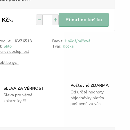
 Kč
Přidat do košíku
/
ks
roduktu:
KVZ6513
Barva:
Hnědá/béžová
l:
Sklo
Tvar:
Kočka
cenu / dostupnost
oblíbených
Poštovné ZDARMA
SLEVA ZA VĚRNOST
Od určité hodnoty
Sleva pro věrné
objednávky platím
zákazníky 💛
poštovné za vás