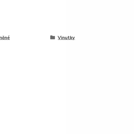
něné
Vinutky