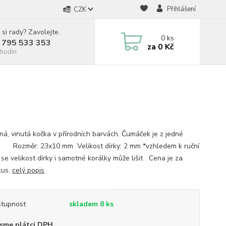
Přihlášení
CZK
 si rady? Zavolejte.
0
ks
 795 533 353
za
0 Kč
hodin
ná, vinutá kočka v přírodních barvách. Čumáček je z jedné
. Rozměr: 23x10 mm Velikost dírky: 2 mm *vzhledem k ruční
 se velikost dírky i samotné korálky může lišit Cena je za
kus.
celý popis
tupnost
skladem 8 ks
sme plátci DPH