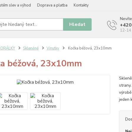
stém slev a výhod
Doprava a platba
Kontakty
Nevíte
Hledat
+420
12-14 
KORÁLKY
Skleněné
Vinutky
Kočka béžová, 23x10mm
a béžová, 23x10mm
Skleně
strany
výrobě
jeden 
Dos
Nej