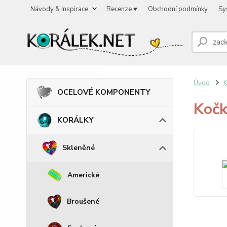
Návody & Inspirace
Recenze ♥
Obchodní podmínky
Sy
Úvod
OCELOVÉ KOMPONENTY
Kočk
KORÁLKY
Skleněné
Americké
Broušené