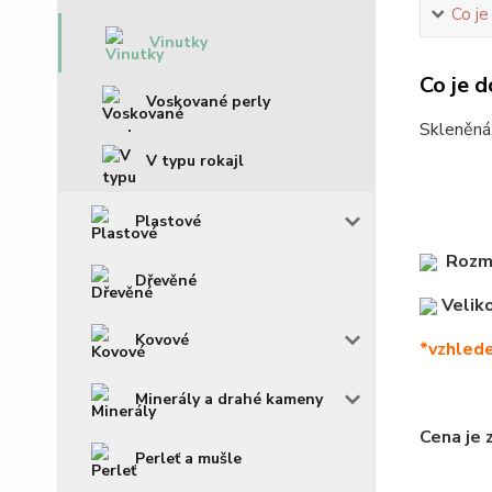
Co je
Vinutky
Co je d
Voskované perly
Skleněná,
V typu rokajl
Plastové
Rozm
Dřevěné
Veliko
Kovové
*vzhlede
Minerály a drahé kameny
Cena je 
Perleť a mušle