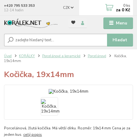
0
ks
+420 795 533 353
CZK
za
0 Kč
12-14 hodin
Menu
Hledat
Úvod
KORÁLKY
Porcelánové a keramické
Porcelánové
Kočička,
19x14mm
Kočička, 19x14mm
Porcelánová, žlutá kočička. Má větší dírku. Rozměr: 19x14 mm Cena je za
jeden kus.
celý popis