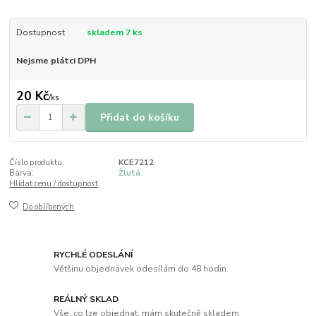
Dostupnost
skladem 7 ks
Nejsme plátci DPH
20 Kč
/
ks
Přidat do košíku
Číslo produktu:
KCE7212
Barva:
Žlutá
Hlídat cenu / dostupnost
Do oblíbených
RYCHLÉ ODESLÁNÍ
Většinu objednávek odesílám do 48 hodin
REÁLNÝ SKLAD
Vše, co lze objednat, mám skutečně skladem