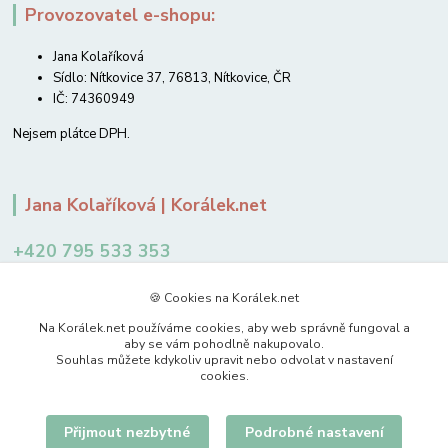
Provozovatel e-shopu:
Jana Kolaříková
Sídlo: Nítkovice 37, 76813, Nítkovice, ČR
IČ: 74360949
Nejsem plátce DPH.
Jana Kolaříková | Korálek.net
+420 795 533 353
12-14 hodin
🍪 Cookies na Korálek.net
jkolarikova@koralek.net
Na Korálek.net používáme cookies, aby web správně fungoval a
aby se vám pohodlně nakupovalo.
Souhlas můžete kdykoliv upravit nebo odvolat v nastavení
cookies.
Přijmout nezbytné
Podrobné nastavení