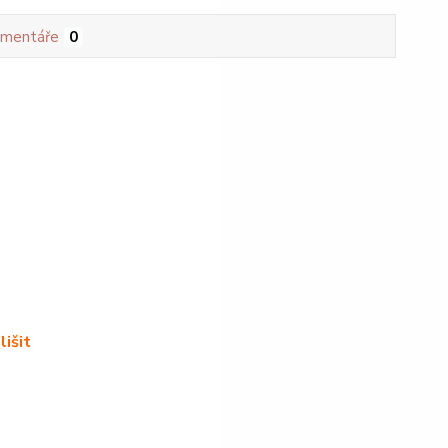
mentáře
0
lišit