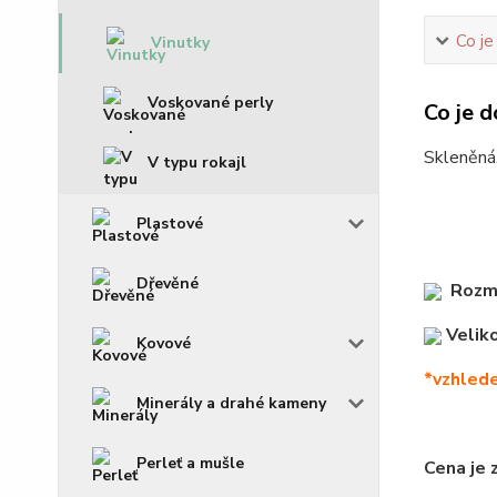
Co je
Vinutky
Voskované perly
Co je d
Skleněná
V typu rokajl
Plastové
Dřevěné
Rozm
Veliko
Kovové
*vzhlede
Minerály a drahé kameny
Perleť a mušle
Cena je 