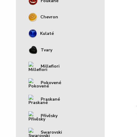
Foukané
Chevron
Kulaté
Tvary
Millefiori
Pokovené
Praskané
Přívěsky
Swarovski