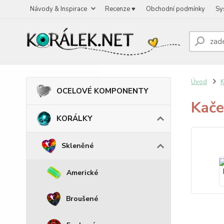
Návody & Inspirace
Recenze ♥
Obchodní podmínky
Sy
Úvod
OCELOVÉ KOMPONENTY
Kače
KORÁLKY
Skleněné
Americké
Broušené