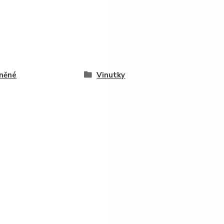
něné
Vinutky