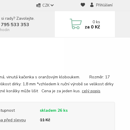
Přihlášení
CZK
 si rady? Zavolejte.
0
ks
 795 533 353
za
0 Kč
hodin
ná, vinutá kačenka s oranžovým kloboukem. Rozměr: 17
ikost dírky: 1,8 mm *vzhledem k ruční výrobě se velikost dírky
tné korálky může lišit Cena je za jeden kus.
celý popis
tupnost
skladem 26 ks
a před slevou
11 Kč