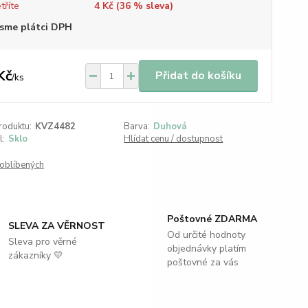
tříte
4 Kč (
36
% sleva)
sme plátci DPH
Kč
Přidat do košíku
/
ks
roduktu:
KVZ4482
Barva:
Duhová
l:
Sklo
Hlídat cenu / dostupnost
oblíbených
Poštovné ZDARMA
SLEVA ZA VĚRNOST
Od určité hodnoty
Sleva pro věrné
objednávky platím
zákazníky 💛
poštovné za vás