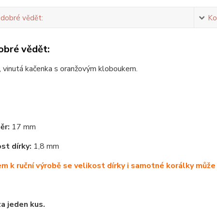
 dobré vědět:
Ko
obré vědět:
, vinutá kačenka s oranžovým kloboukem.
ěr:
17 mm
st dírky:
1,8 mm
m k ruční výrobě se velikost dírky i samotné korálky může 
za jeden kus.