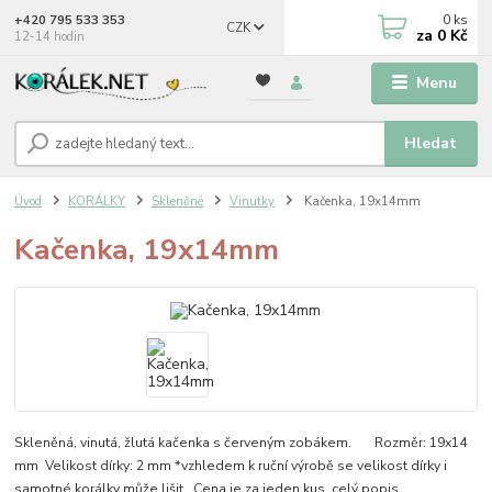
0
ks
+420 795 533 353
CZK
za
0 Kč
12-14 hodin
Menu
Hledat
Úvod
KORÁLKY
Skleněné
Vinutky
Kačenka, 19x14mm
Kačenka, 19x14mm
Skleněná, vinutá, žlutá kačenka s červeným zobákem. Rozměr: 19x14
mm Velikost dírky: 2 mm *vzhledem k ruční výrobě se velikost dírky i
samotné korálky může lišit Cena je za jeden kus.
celý popis