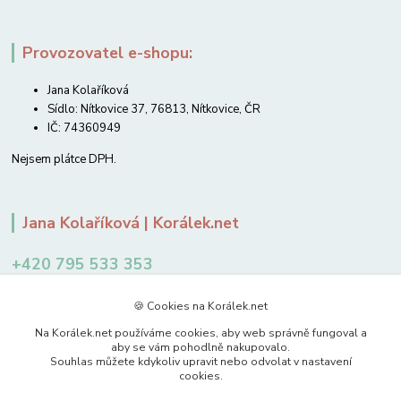
Provozovatel e-shopu:
Jana Kolaříková
Sídlo: Nítkovice 37, 76813, Nítkovice, ČR
IČ: 74360949
Nejsem plátce DPH.
Jana Kolaříková | Korálek.net
+420 795 533 353
12-14 hodin
🍪 Cookies na Korálek.net
jkolarikova@koralek.net
Na Korálek.net používáme cookies, aby web správně fungoval a
aby se vám pohodlně nakupovalo.
Souhlas můžete kdykoliv upravit nebo odvolat v nastavení
cookies.