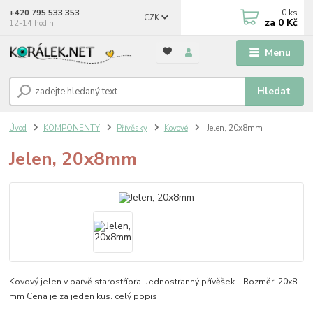
0
ks
+420 795 533 353
CZK
za
0 Kč
12-14 hodin
Menu
Hledat
Úvod
KOMPONENTY
Přívěsky
Kovové
Jelen, 20x8mm
Jelen, 20x8mm
Kovový jelen v barvě starostříbra. Jednostranný přívěšek. Rozměr: 20x8
mm Cena je za jeden kus.
celý popis