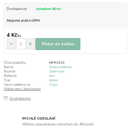
Dostupnost
skladem 90 ks
Nejsme plátci DPH
4 Kč
/
ks
Přidat do košíku
Číslo produktu:
MPK2520
Barva:
Starostříbrná
Rozměr:
20x8 mm
Materiál:
Kov
Tvar:
Jelen
Cena uvedena za:
1 kus
Hlídat cenu / dostupnost
Do oblíbených
RYCHLÉ ODESLÁNÍ
Většinu objednávek odesílám do 48 hodin