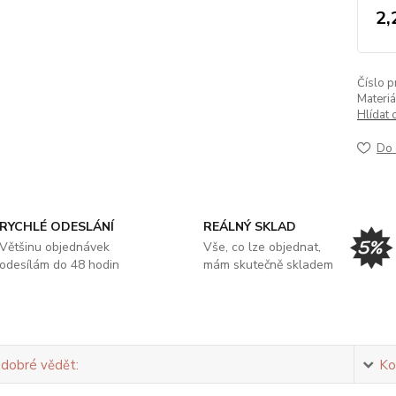
2,
Číslo p
Materiá
Hlídat 
Do 
RYCHLÉ ODESLÁNÍ
REÁLNÝ SKLAD
Většinu objednávek
Vše, co lze objednat,
odesílám do 48 hodin
mám skutečně skladem
 dobré vědět:
Ko