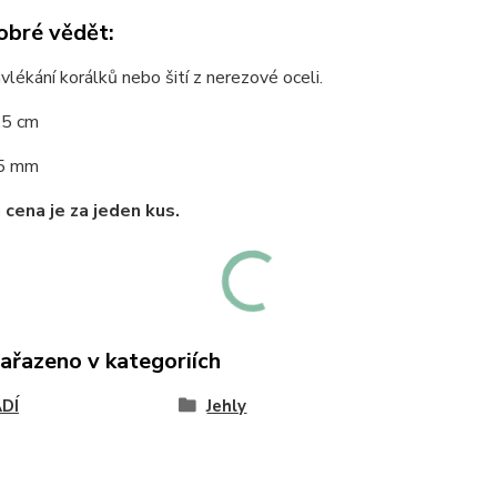
obré vědět:
avlékání korálků nebo šití z nerezové oceli.
,5 cm
5 mm
cena je za jeden kus.
zařazeno v kategoriích
DÍ
Jehly