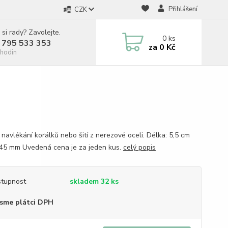
Přihlášení
CZK
 si rady? Zavolejte.
0
ks
 795 533 353
za
0 Kč
hodin
 navlékání korálků nebo šití z nerezové oceli. Délka: 5,5 cm
0,45 mm Uvedená cena je za jeden kus.
celý popis
tupnost
skladem 32 ks
sme plátci DPH