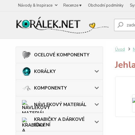
Návody & Inspirace
Recenze ♥
Obchodní podmínky
Sy
Úvod
OCELOVÉ KOMPONENTY
Jehl
KORÁLKY
KOMPONENTY
NÁVLEKOVÝ MATERIÁL
KRABIČKY A DÁRKOVÉ
BALENÍ