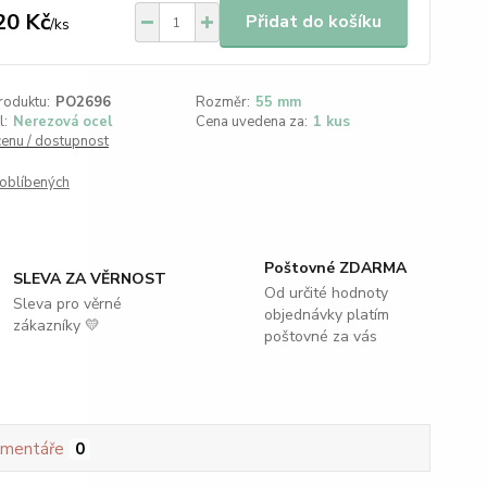
20 Kč
Přidat do košíku
/
ks
roduktu:
PO2696
Rozměr:
55 mm
l:
Nerezová ocel
Cena uvedena za:
1 kus
cenu / dostupnost
oblíbených
Poštovné ZDARMA
SLEVA ZA VĚRNOST
Od určité hodnoty
Sleva pro věrné
objednávky platím
zákazníky 💛
poštovné za vás
mentáře
0