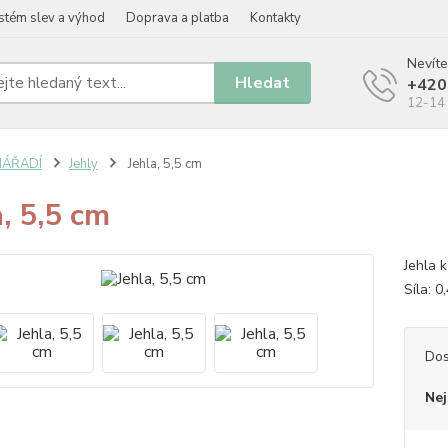
stém slev a výhod
Doprava a platba
Kontakty
Nevíte
Hledat
+420
12-14 
NÁŘADÍ
Jehly
Jehla, 5,5 cm
a, 5,5 cm
Jehla k
Síla: 
Dos
Nej