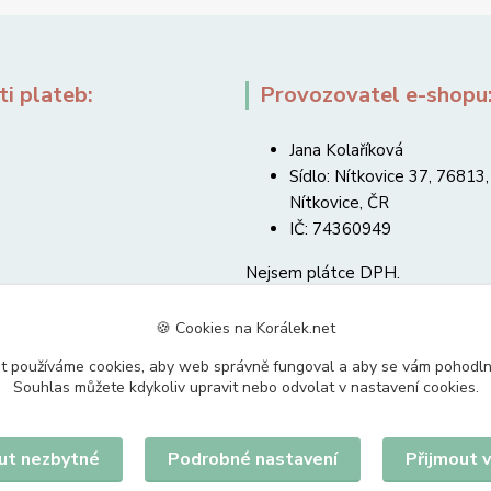
i plateb:
Provozovatel e-shopu
Jana Kolaříková
Sídlo: Nítkovice 37, 76813,
Nítkovice, ČR
IČ: 74360949
Nejsem plátce DPH.
🍪 Cookies na Korálek.net
t používáme cookies, aby web správně fungoval a aby se vám pohodl
Souhlas můžete kdykoliv upravit nebo odvolat v nastavení cookies.
Upravit sběr cookies.
ut nezbytné
Podrobné nastavení
Přijmout 