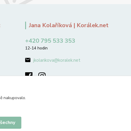
:
Jana Kolaříková | Korálek.net
+420 795 533 353
12-14 hodin
jkolarikova@koralek.net
ně nakupovalo.
všechny