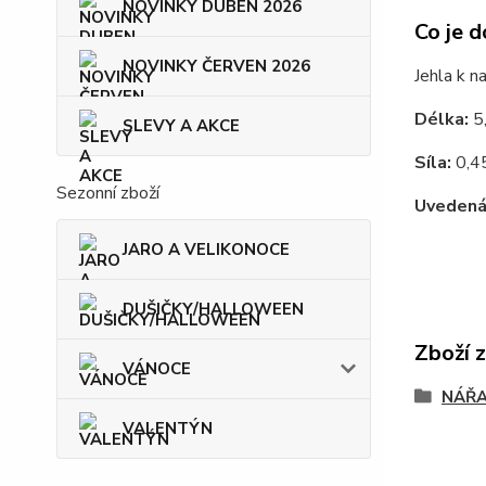
NOVINKY DUBEN 2026
Co je d
NOVINKY ČERVEN 2026
Jehla k n
Délka:
5
SLEVY A AKCE
Síla:
0,4
Sezonní zboží
Uvedená 
JARO A VELIKONOCE
DUŠIČKY/HALLOWEEN
Zboží 
VÁNOCE
NÁŘA
VALENTÝN