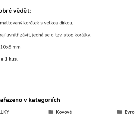
obré vědět:
maltovaný korálek s velkou dírkou.
jí uvnitř závit, jedná se o tzv. stop korálky.
10x8 mm
za 1 kus
.
zařazeno v kategoriích
ÁLKY
Kovové
Evro