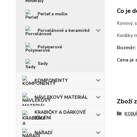
Co je d
Perleť a mušle
Kovový, s
Porcelánové a keramické
Korálky ma
Polymerové
Rozměr:
Cena je 
Sady
KOMPONENTY
NÁVLEKOVÝ MATERIÁL
Zboží 
KRABIČKY A DÁRKOVÉ
KOR
BALENÍ
NÁŘADÍ