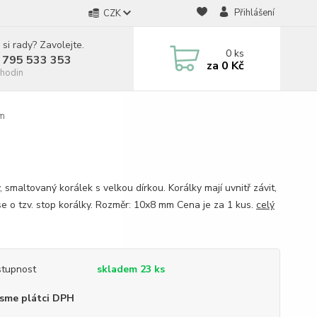
Přihlášení
CZK
 si rady? Zavolejte.
0
ks
 795 533 353
za
0 Kč
hodin
mm
 smaltovaný korálek s velkou dírkou. Korálky mají uvnitř závit,
se o tzv. stop korálky. Rozměr: 10x8 mm Cena je za 1 kus.
celý
tupnost
skladem 23 ks
sme plátci DPH