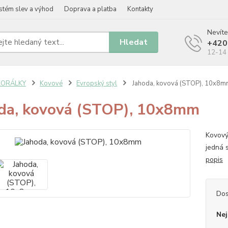
stém slev a výhod
Doprava a platba
Kontakty
Nevíte
Hledat
+420
12-14 
KORÁLKY
Kovové
Evropský styl
Jahoda, kovová (STOP), 10x8
da, kovová (STOP), 10x8mm
Kovový,
jedná 
popis
Dos
Nej