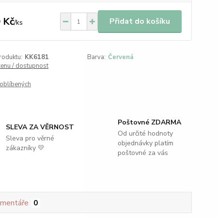
 Kč
Přidat do košíku
/
ks
roduktu:
KK6181
Barva:
Červená
cenu / dostupnost
oblíbených
Poštovné ZDARMA
SLEVA ZA VĚRNOST
Od určité hodnoty
Sleva pro věrné
objednávky platím
zákazníky 💛
poštovné za vás
mentáře
0