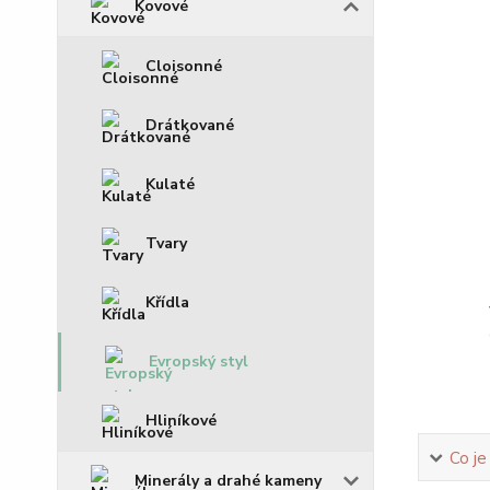
Kovové
Cloisonné
Drátkované
Kulaté
Tvary
Křídla
Evropský styl
Hliníkové
Co je
Minerály a drahé kameny