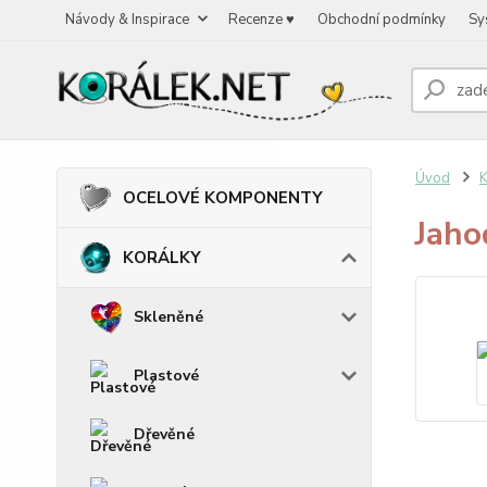
Návody & Inspirace
Recenze ♥
Obchodní podmínky
Sy
Úvod
OCELOVÉ KOMPONENTY
Jaho
KORÁLKY
Skleněné
Plastové
Dřevěné