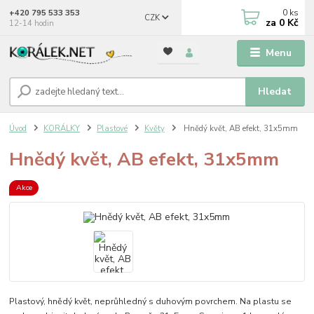
0
ks
+420 795 533 353
CZK
za
0 Kč
12-14 hodin
Menu
Hledat
Úvod
KORÁLKY
Plastové
Květy
Hnědý květ, AB efekt, 31x5mm
Hnědý květ, AB efekt, 31x5mm
Akce
Plastový, hnědý květ, neprůhledný s duhovým povrchem. Na plastu se