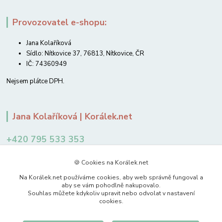
Provozovatel e-shopu:
Jana Kolaříková
Sídlo: Nítkovice 37, 76813, Nítkovice, ČR
IČ: 74360949
Nejsem plátce DPH.
Jana Kolaříková | Korálek.net
+420 795 533 353
12-14 hodin
🍪 Cookies na Korálek.net
jkolarikova@koralek.net
Na Korálek.net používáme cookies, aby web správně fungoval a
aby se vám pohodlně nakupovalo.
Souhlas můžete kdykoliv upravit nebo odvolat v nastavení
cookies.