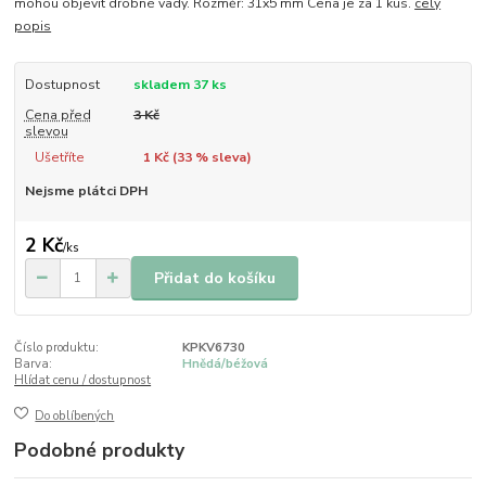
mohou objevit drobné vady. Rozměr: 31x5 mm Cena je za 1 kus.
celý
popis
Dostupnost
skladem 37 ks
Cena před
3 Kč
slevou
Ušetříte
1 Kč (
33
% sleva)
Nejsme plátci DPH
2 Kč
/
ks
Přidat do košíku
Číslo produktu:
KPKV6730
Barva:
Hnědá/béžová
Hlídat cenu / dostupnost
Do oblíbených
Podobné produkty