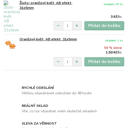
Žluto-oranžový květ, AB efekt,
skladem 25 ks
31x5mm
3 Kč
/
ks
Přidat do košíku
Oranžový květ, AB efekt, 31x5mm
skladem 1 ks
50 % sleva
1,50 Kč
/
ks
Přidat do košíku
RYCHLÉ ODESLÁNÍ
Většinu objednávek odesílám do 48 hodin
REÁLNÝ SKLAD
Vše, co lze objednat, mám skutečně skladem
SLEVA ZA VĚRNOST