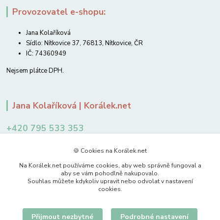
Provozovatel e-shopu:
Jana Kolaříková
Sídlo: Nítkovice 37, 76813, Nítkovice, ČR
IČ: 74360949
Nejsem plátce DPH.
Jana Kolaříková | Korálek.net
+420 795 533 353
12-14 hodin
🍪 Cookies na Korálek.net
jkolarikova@koralek.net
Na Korálek.net používáme cookies, aby web správně fungoval a
aby se vám pohodlně nakupovalo.
Souhlas můžete kdykoliv upravit nebo odvolat v nastavení
cookies.
Přijmout nezbytné
Podrobné nastavení