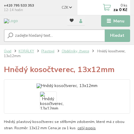
0
ks
+420 795 533 353
CZK
za
0 Kč
12-14 hodin
Menu
Hledat
Úvod
KORÁLKY
Plastové
Obdélníky, čtverce
Hnědý kosočtverec,
13x12mm
Hnědý kosočtverec, 13x12mm
Hnědý, plastový kosočtverec se stříbrným zdobením, které má z obou
stran. Rozměr: 13x12 mm Cena je za 1 kus.
celý popis