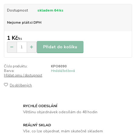
Dostupnost
skladem 64 ks
Nejsme plátci DPH
1 Kč
/
ks
Přidat do košíku
Číslo produktu:
KPO6090
Barva:
Hnědá/béžová
Hlídat cenu / dostupnost
Do oblíbených
RYCHLÉ ODESLÁNÍ
Většinu objednávek odesílám do 48 hodin
REÁLNÝ SKLAD
Vše, co lze objednat, mám skutečně skladem