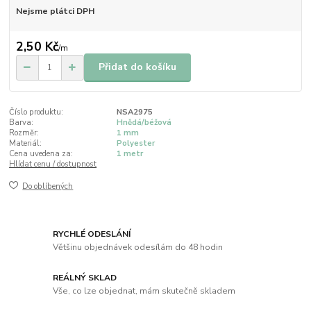
Nejsme plátci DPH
2,50 Kč
/
m
Přidat do košíku
Číslo produktu:
NSA2975
Barva:
Hnědá/béžová
Rozměr:
1 mm
Materiál:
Polyester
Cena uvedena za:
1 metr
Hlídat cenu / dostupnost
Do oblíbených
RYCHLÉ ODESLÁNÍ
Většinu objednávek odesílám do 48 hodin
REÁLNÝ SKLAD
Vše, co lze objednat, mám skutečně skladem