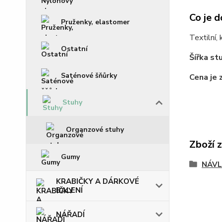
Co je d
Pruženky, elastomer
Textilní,
Ostatní
Šířka st
Saténové šňůrky
Cena je 
Stuhy
Organzové stuhy
Zboží 
Gumy
NÁVL
KRABIČKY A DÁRKOVÉ
BALENÍ
NÁŘADÍ