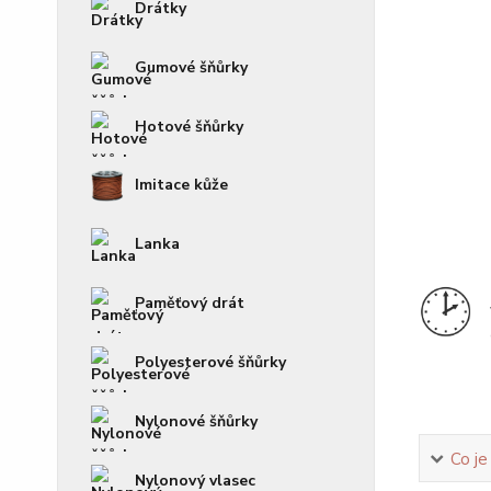
Drátky
Gumové šňůrky
Hotové šňůrky
Imitace kůže
Lanka
Paměťový drát
Polyesterové šňůrky
Nylonové šňůrky
Co je
Nylonový vlasec