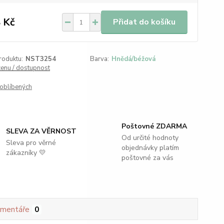
 Kč
Přidat do košíku
roduktu:
NST3254
Barva:
Hnědá/béžová
cenu / dostupnost
oblíbených
Poštovné ZDARMA
SLEVA ZA VĚRNOST
Od určité hodnoty
Sleva pro věrné
objednávky platím
zákazníky 💛
poštovné za vás
mentáře
0