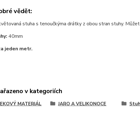
obré vědět:
 květovaná stuha s tenoučkýma drátky z obou stran stuhy. Můžete
uhy:
40mm
za jeden metr.
zařazeno v kategoriích
EKOVÝ MATERIÁL
JARO A VELIKONOCE
Stu