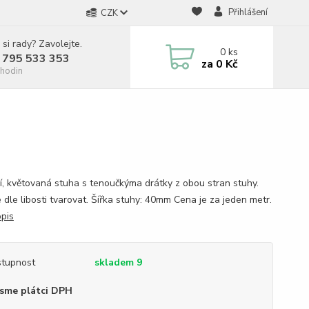
Přihlášení
CZK
 si rady? Zavolejte.
0
ks
 795 533 353
za
0 Kč
hodin
ní, květovaná stuha s tenoučkýma drátky z obou stran stuhy.
 dle libosti tvarovat. Šířka stuhy: 40mm Cena je za jeden metr.
opis
tupnost
skladem 9
sme plátci DPH