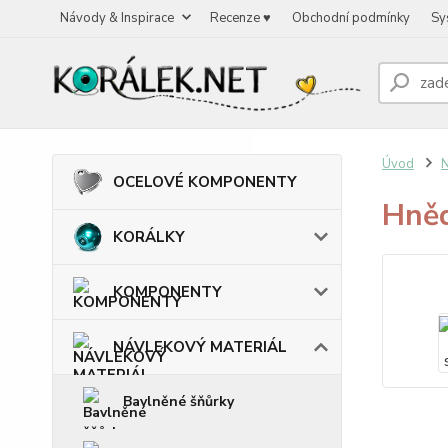
Návody & Inspirace
Recenze ♥
Obchodní podmínky
Sy
Úvod
OCELOVÉ KOMPONENTY
Hněd
KORÁLKY
KOMPONENTY
NÁVLEKOVÝ MATERIÁL
Bavlněné šňůrky