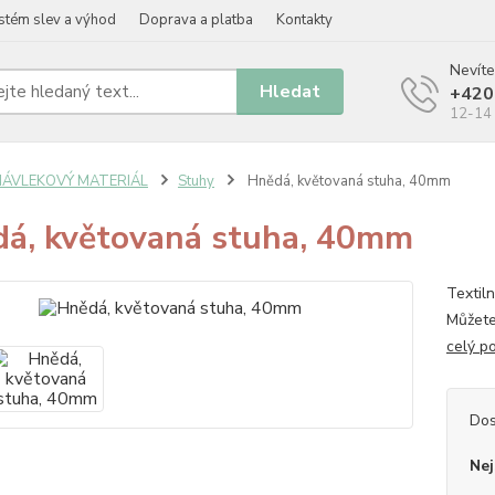
stém slev a výhod
Doprava a platba
Kontakty
Nevíte
Hledat
+420
12-14 
NÁVLEKOVÝ MATERIÁL
Stuhy
Hnědá, květovaná stuha, 40mm
á, květovaná stuha, 40mm
Textil
Můžete
celý p
Dos
Nej