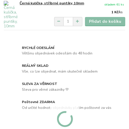
Černá kulička, stříbrné puntíky, 10mm
skladem 61 ks
1 Kč
/
ks
Přidat do košíku
RYCHLÉ ODESLÁNÍ
Většinu objednávek odesílám do 48 hodin
REÁLNÝ SKLAD
Vše, co lze objednat, mám skutečně skladem
SLEVA ZA VĚRNOST
Sleva pro věrné zákazníky 💛
Poštovné ZDARMA
Od určité hodnoty objednávky platím poštovné za vás