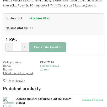
Hnědá kulička se stříbrnými puntíky. Z obou stran jsou po 4 puntíkách do
čtverečku. Rozměr: 10 mm, dírka 1,7mm Cena je za 1 kus.
celý popis
Dostupnost
skladem 15 ks
Nejsme plátci DPH
1 Kč
/
ks
Přidat do košíku
Číslo produktu:
KPKU7310
Barva:
Hnědá/béžová
Rozměr:
10 mm
Hlídat cenu / dostupnost
Do oblíbených
Podobné produkty
Zelené kuličky, stříbrné puntíky, 10mm
skladem 97 balení
(10ks)