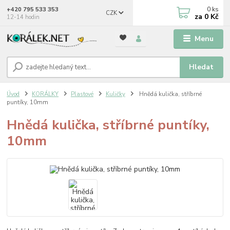
0
ks
+420 795 533 353
CZK
za
0 Kč
12-14 hodin
Menu
Hledat
Úvod
KORÁLKY
Plastové
Kuličky
Hnědá kulička, stříbrné
puntíky, 10mm
Hnědá kulička, stříbrné puntíky,
10mm