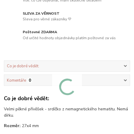
Vše, co lze objednat, mám skutečně skladem
SLEVA ZA VĚRNOST
Sleva pro věrné zákazníky 💛
Poštovné ZDARMA
Od určité hodnoty objednávky platím poštovné za vás
Co je dobré vědět:
Komentáře
0
Co je dobré vědět:
Velmi pěkné přívěšek - srdíčko z nemagnetického hematitu. Nemá
dírku.
Rozměr:
27x4 mm