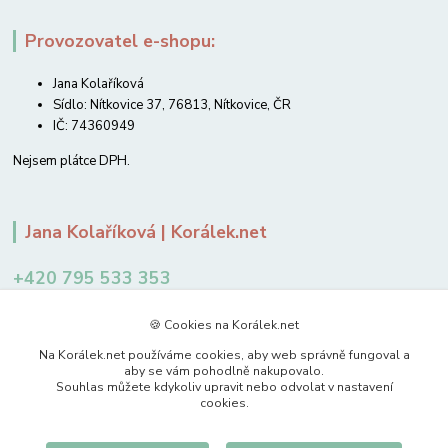
Provozovatel e-shopu:
Jana Kolaříková
Sídlo: Nítkovice 37, 76813, Nítkovice, ČR
IČ: 74360949
Nejsem plátce DPH.
Jana Kolaříková | Korálek.net
+420 795 533 353
12-14 hodin
🍪 Cookies na Korálek.net
jkolarikova@koralek.net
Na Korálek.net používáme cookies, aby web správně fungoval a
aby se vám pohodlně nakupovalo.
Souhlas můžete kdykoliv upravit nebo odvolat v nastavení
cookies.