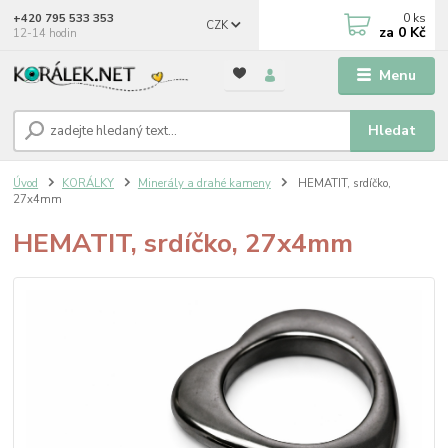
0
ks
+420 795 533 353
CZK
za
0 Kč
12-14 hodin
Menu
Hledat
Úvod
KORÁLKY
Minerály a drahé kameny
HEMATIT, srdíčko,
27x4mm
HEMATIT, srdíčko, 27x4mm