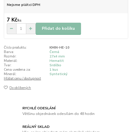
Nejsme plátci DPH
7 Kč
/
ks
Přidat do košíku
Číslo produktu:
KMIN-HE-10
Barva:
Černá
Rozměr:
27x4 mm
Materiál:
Hematit
Tvar:
Srdíčko
Cena uvedena za:
1 kus
Minerál:
Syntetický
Hlídat cenu / dostupnost
Do oblíbených
RYCHLÉ ODESLÁNÍ
Většinu objednávek odesílám do 48 hodin
REÁLNÝ SKLAD