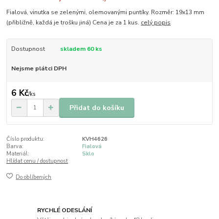
Fialová, vinutka se zelenými, olemovanými puntíky. Rozměr: 19x13 mm
(přibližně, každá je trošku jiná) Cena je za 1 kus.
celý popis
Dostupnost
skladem 60 ks
Nejsme plátci DPH
6 Kč
/
ks
Přidat do košíku
Číslo produktu:
KVH4626
Barva:
Fialová
Materiál:
Sklo
Hlídat cenu / dostupnost
Do oblíbených
RYCHLÉ ODESLÁNÍ