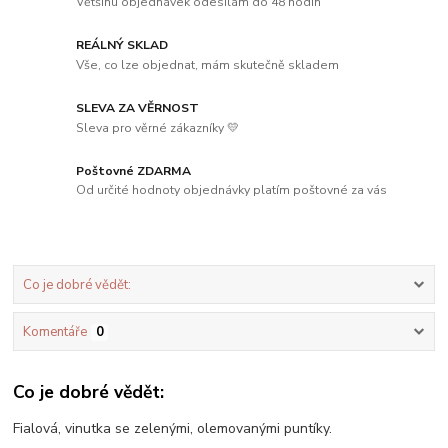
Většinu objednávek odesílám do 48 hodin
REÁLNÝ SKLAD
Vše, co lze objednat, mám skutečně skladem
SLEVA ZA VĚRNOST
Sleva pro věrné zákazníky 💛
Poštovné ZDARMA
Od určité hodnoty objednávky platím poštovné za vás
Co je dobré vědět:
Komentáře
0
Co je dobré vědět:
Fialová, vinutka se zelenými, olemovanými puntíky.