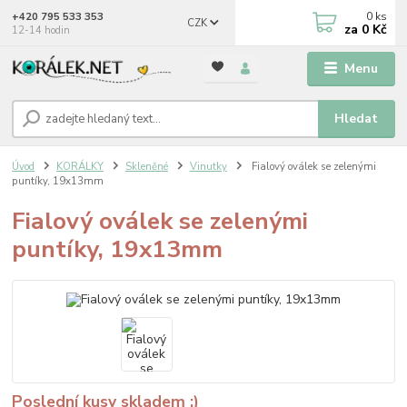
0
ks
+420 795 533 353
CZK
za
0 Kč
12-14 hodin
Menu
Hledat
Úvod
KORÁLKY
Skleněné
Vinutky
Fialový oválek se zelenými
puntíky, 19x13mm
Fialový oválek se zelenými
puntíky, 19x13mm
Poslední kusy skladem ;)