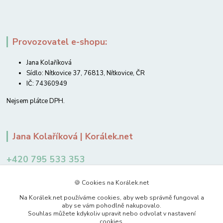
Provozovatel e-shopu:
Jana Kolaříková
Sídlo: Nítkovice 37, 76813, Nítkovice, ČR
IČ: 74360949
Nejsem plátce DPH.
Jana Kolaříková | Korálek.net
+420 795 533 353
12-14 hodin
🍪 Cookies na Korálek.net
jkolarikova@koralek.net
Na Korálek.net používáme cookies, aby web správně fungoval a
aby se vám pohodlně nakupovalo.
Souhlas můžete kdykoliv upravit nebo odvolat v nastavení
cookies.