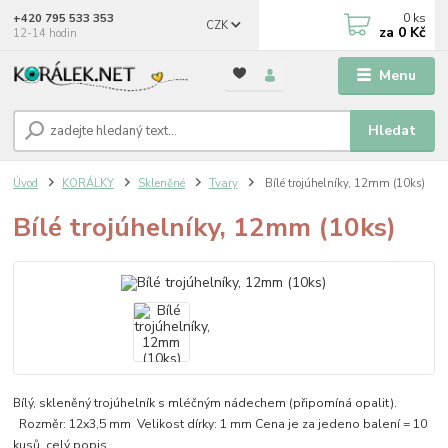
0
ks
+420 795 533 353
CZK
za
0 Kč
12-14 hodin
Menu
Hledat
Úvod
KORÁLKY
Skleněné
Tvary
Bílé trojúhelníky, 12mm (10ks)
Bílé trojúhelníky, 12mm (10ks)
Bílý, skleněný trojúhelník s mléčným nádechem (připomíná opalit).
Rozměr: 12x3,5 mm Velikost dírky: 1 mm Cena je za jedeno balení = 10
kusů.
celý popis