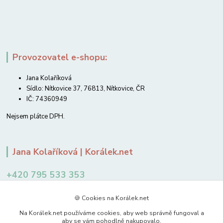
Provozovatel e-shopu:
Jana Kolaříková
Sídlo: Nítkovice 37, 76813, Nítkovice, ČR
IČ: 74360949
Nejsem plátce DPH.
Jana Kolaříková | Korálek.net
+420 795 533 353
12-14 hodin
🍪 Cookies na Korálek.net
jkolarikova@koralek.net
Na Korálek.net používáme cookies, aby web správně fungoval a
aby se vám pohodlně nakupovalo.