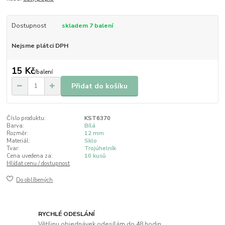
Dostupnost
skladem 7 balení
Nejsme plátci DPH
15 Kč
/
balení
Přidat do košíku
Číslo produktu:
KST6370
Barva:
Bílá
Rozměr:
12 mm
Materiál:
Sklo
Tvar:
Trojúhelník
Cena uvedena za:
10 kusů
Hlídat cenu / dostupnost
Do oblíbených
RYCHLÉ ODESLÁNÍ
Většinu objednávek odesílám do 48 hodin