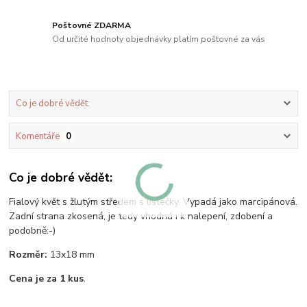
Poštovné ZDARMA
Od určité hodnoty objednávky platím poštovné za vás
Co je dobré vědět:
Komentáře
0
Co je dobré vědět:
Fialový květ s žlutým středem s lístečky. Vypadá jako marcipánová.
Zadní strana zkosená, je tedy vhodná i k nalepení, zdobení a
podobně:-)
Rozměr:
13x18 mm
Cena je za 1 kus
.