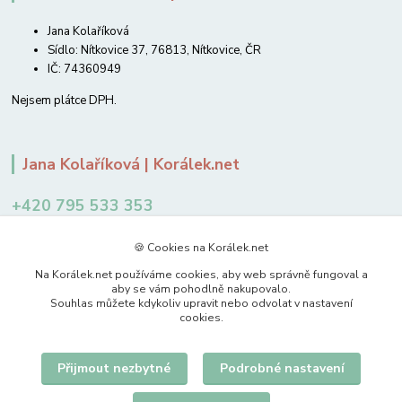
Jana Kolaříková
Sídlo: Nítkovice 37, 76813, Nítkovice, ČR
IČ: 74360949
Nejsem plátce DPH.
Jana Kolaříková | Korálek.net
+420 795 533 353
12-14 hodin
🍪 Cookies na Korálek.net
jkolarikova@koralek.net
Na Korálek.net používáme cookies, aby web správně fungoval a
aby se vám pohodlně nakupovalo.
Souhlas můžete kdykoliv upravit nebo odvolat v nastavení
cookies.
Přijmout nezbytné
Podrobné nastavení
Upravit sběr cookies.