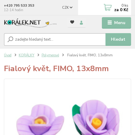
0
ks
+420 795 533 353
CZK
za
0 Kč
12-14 hodin
Menu
Hledat
Úvod
KORÁLKY
Polymerové
Fialový květ, FIMO, 13x8mm
Fialový květ, FIMO, 13x8mm