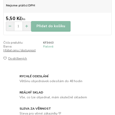
Nejsme plátci DPH
5,50 Kč
/
ks
Přidat do košíku
Číslo produktu:
KF3443
Barva:
Fialová
Hlídat cenu / dostupnost
Do oblíbených
RYCHLÉ ODESLÁNÍ
Většinu objednávek odesílám do 48 hodin
REÁLNÝ SKLAD
Vše, co lze objednat, mám skutečně skladem
SLEVA ZA VĚRNOST
Sleva pro věrné zákazníky 💛