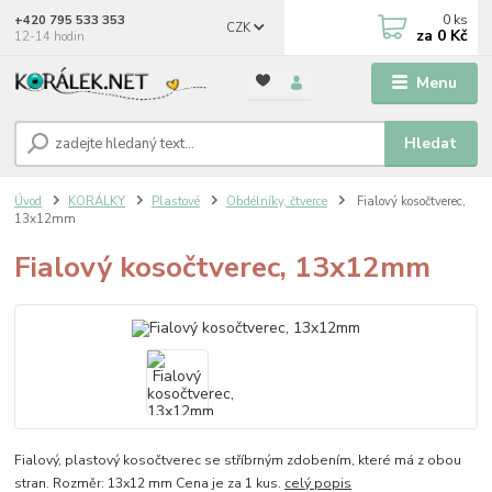
0
ks
+420 795 533 353
CZK
za
0 Kč
12-14 hodin
Menu
Hledat
Úvod
KORÁLKY
Plastové
Obdélníky, čtverce
Fialový kosočtverec,
13x12mm
Fialový kosočtverec, 13x12mm
Fialový, plastový kosočtverec se stříbrným zdobením, které má z obou
stran. Rozměr: 13x12 mm Cena je za 1 kus.
celý popis