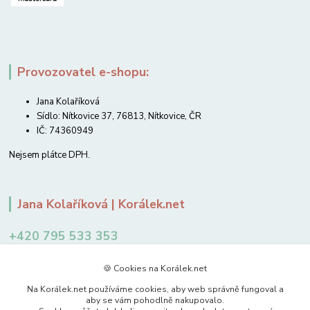
Provozovatel e-shopu:
Jana Kolaříková
Sídlo: Nítkovice 37, 76813, Nítkovice, ČR
IČ: 74360949
Nejsem plátce DPH.
Jana Kolaříková | Korálek.net
+420 795 533 353
12-14 hodin
🍪 Cookies na Korálek.net
jkolarikova@koralek.net
Na Korálek.net používáme cookies, aby web správně fungoval a
aby se vám pohodlně nakupovalo.