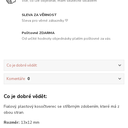
Vše, co lze objednat, mám skutečně skladem
SLEVA ZA VĚRNOST
Sleva pro věrné zákazníky 💛
Poštovné ZDARMA
Od určité hodnoty objednávky platím poštovné za vás
Co je dobré vědět:
Komentáře
0
Co je dobré vědět:
Fialový, plastový kosočtverec se stříbrným zdobením, které má z
obou stran.
Rozměr:
13x12 mm