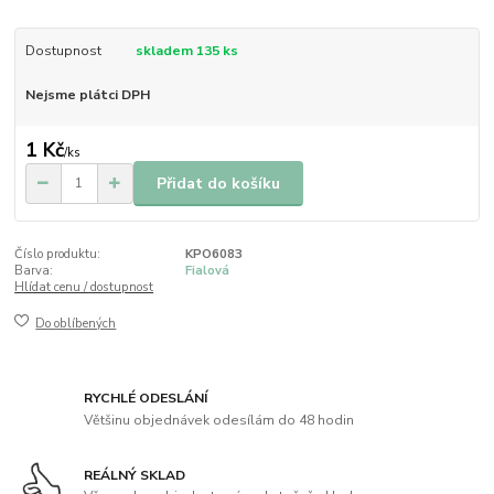
Dostupnost
skladem 135 ks
Nejsme plátci DPH
1 Kč
/
ks
Přidat do košíku
Číslo produktu:
KPO6083
Barva:
Fialová
Hlídat cenu / dostupnost
Do oblíbených
RYCHLÉ ODESLÁNÍ
Většinu objednávek odesílám do 48 hodin
REÁLNÝ SKLAD