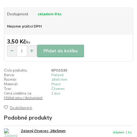
Dostupnost
skladem 8 ks
Nejsme plátci DPH
3,50 Kč
/
ks
Přidat do košíku
Číslo produktu:
KPO1530
Barva:
Fialová
Rozměr:
26x5 mm
Materiál:
Plast
Tvar:
Čtverec
Cena uvedena za:
1 kus
Hlídat cenu / dostupnost
Do oblíbených
Podobné produkty
Zelený čtverec, 26x5mm
skladem 1 ks