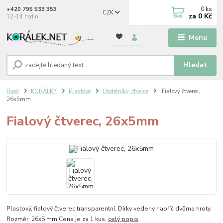
0
ks
+420 795 533 353
CZK
za
0 Kč
12-14 hodin
Menu
Hledat
Úvod
KORÁLKY
Plastové
Obdélníky, čtverce
Fialový čtverec,
26x5mm
Fialový čtverec, 26x5mm
Plastový, fialový čtverec transparentní. Dírky vedeny napříč dvěma hroty.
Rozměr: 26x5 mm Cena je za 1 kus.
celý popis