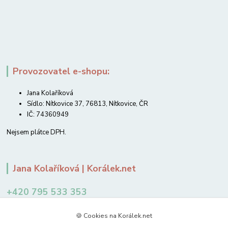
Provozovatel e-shopu:
Jana Kolaříková
Sídlo: Nítkovice 37, 76813, Nítkovice, ČR
IČ: 74360949
Nejsem plátce DPH.
Jana Kolaříková | Korálek.net
+420 795 533 353
12-14 hodin
🍪 Cookies na Korálek.net
jkolarikova@koralek.net