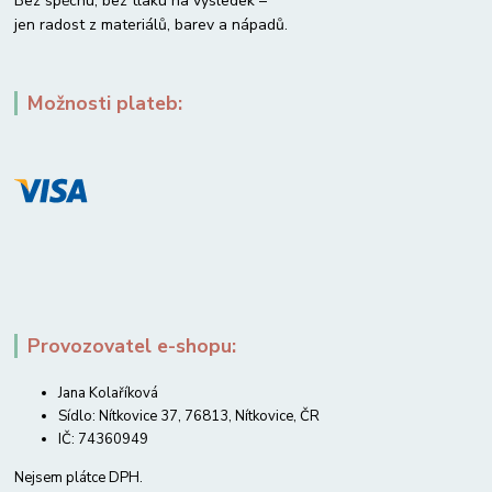
Bez spěchu, bez tlaku na výsledek –
jen radost z materiálů, barev a nápadů.
Možnosti plateb:
Provozovatel e-shopu:
Jana Kolaříková
Sídlo: Nítkovice 37, 76813, Nítkovice, ČR
IČ: 74360949
Nejsem plátce DPH.