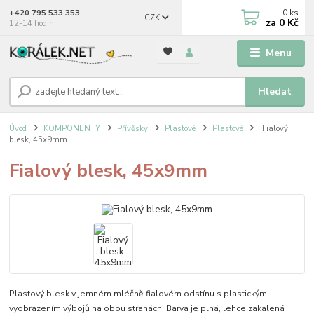
0
ks
+420 795 533 353
CZK
za
0 Kč
12-14 hodin
Menu
Hledat
Úvod
KOMPONENTY
Přívěsky
Plastové
Plastové
Fialový
blesk, 45x9mm
Fialový blesk, 45x9mm
Plastový blesk v jemném mléčně fialovém odstínu s plastickým
vyobrazením výbojů na obou stranách. Barva je plná, lehce zakalená