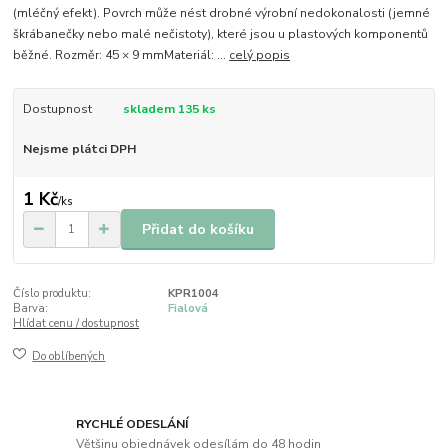
(mléčný efekt). Povrch může nést drobné výrobní nedokonalosti (jemné
škrábanečky nebo malé nečistoty), které jsou u plastových komponentů
běžné. Rozměr: 45 × 9 mmMateriál: ...
celý popis
Dostupnost
skladem 135 ks
Nejsme plátci DPH
1 Kč
/
ks
Přidat do košíku
Číslo produktu:
KPR1004
Barva:
Fialová
Hlídat cenu / dostupnost
Do oblíbených
RYCHLÉ ODESLÁNÍ
Většinu objednávek odesílám do 48 hodin