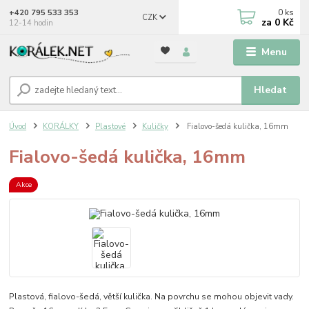
0
ks
+420 795 533 353
CZK
za
0 Kč
12-14 hodin
Menu
Hledat
Úvod
KORÁLKY
Plastové
Kuličky
Fialovo-šedá kulička, 16mm
Fialovo-šedá kulička, 16mm
Akce
Plastová, fialovo-šedá, větší kulička. Na povrchu se mohou objevit vady.