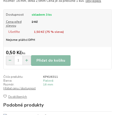
Rozměr: 16 mm, dírka 2,5mm Cena je za přibližně 1 kus.
celý popis
Dostupnost
skladem 3 ks
Cena před
2 Kč
slevou
Ušetříte
1,50 Kč (
75
% sleva)
Nejsme plátci DPH
0,50 Kč
/
ks
Přidat do košíku
Číslo produktu:
KPKU6311
Barva:
Fialová
Rozměr:
16 mm
Hlídat cenu / dostupnost
Do oblíbených
Podobné produkty