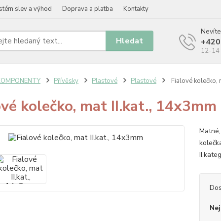
stém slev a výhod
Doprava a platba
Kontakty
Nevíte
Hledat
+420
12-14 
KOMPONENTY
Přívěsky
Plastové
Plastové
Fialové kolečko, 
ové kolečko, mat II.kat., 14x3mm
Matné, 
kolečk
II.kat
Dos
Nej