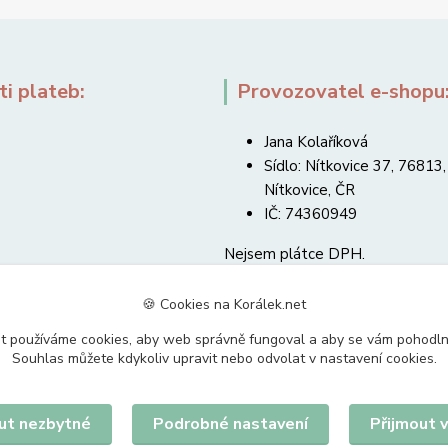
i plateb:
Provozovatel e-shopu
Jana Kolaříková
Sídlo: Nítkovice 37, 76813,
Nítkovice, ČR
IČ: 74360949
Nejsem plátce DPH.
🍪 Cookies na Korálek.net
t používáme cookies, aby web správně fungoval a aby se vám pohodl
Souhlas můžete kdykoliv upravit nebo odvolat v nastavení cookies.
Upravit sběr cookies.
ut nezbytné
Podrobné nastavení
Přijmout 