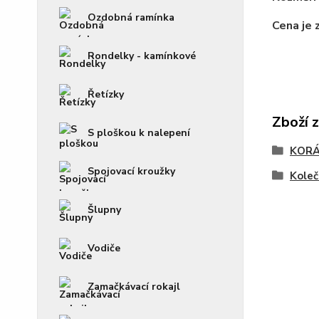
Ozdobná ramínka
Cena je 
Rondelky - kamínkové
Řetízky
Zboží 
S ploškou k nalepení
KOR
Spojovací kroužky
Koleč
Šlupny
Vodiče
Zamačkávací rokajl