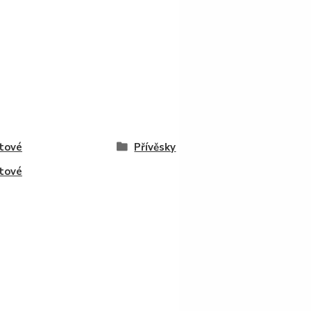
tové
Přívěsky
tové