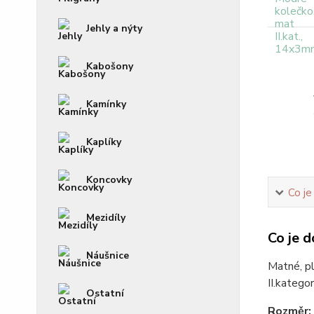
Jehly a nýty
Kabošony
Kamínky
Kaplíky
Koncovky
Co je
Mezidíly
Co je d
Náušnice
Matné, pl
II.kategor
Ostatní
Rozměr: