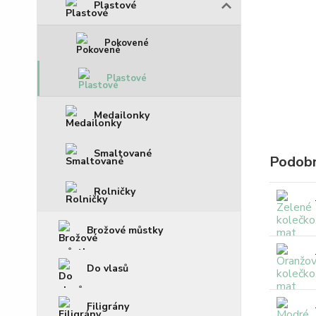
Plastové
Pokovené
Plastové
Medailonky
Smaltované
Podobn
Rolničky
Brožové můstky
Do vlasů
Filigrány