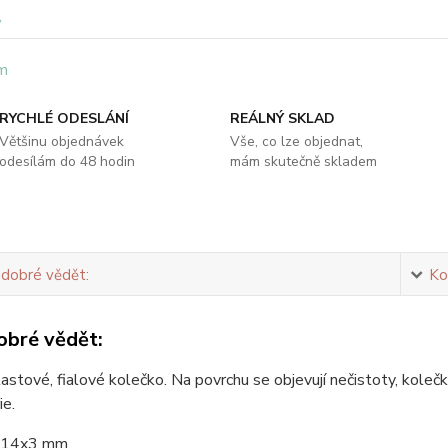
RYCHLÉ ODESLÁNÍ
REÁLNÝ SKLAD
Většinu objednávek
Vše, co lze objednat,
odesílám do 48 hodin
mám skutečně skladem
 dobré vědět:
Ko
obré vědět:
astové, fialové kolečko. Na povrchu se objevují nečistoty, koleč
ie.
14x3 mm