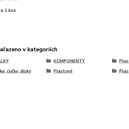
za 1 kus
.
zařazeno v kategoriích
ÁLKY
KOMPONENTY
Plas
ka, čočky, disky
Plastové
Plas