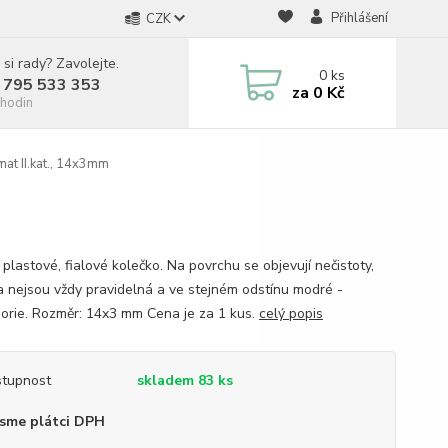
Přihlášení
CZK
 si rady? Zavolejte.
0
ks
 795 533 353
za
0 Kč
hodin
mat II.kat., 14x3mm
plastové, fialové kolečko. Na povrchu se objevují nečistoty,
a nejsou vždy pravidelná a ve stejném odstínu modré -
egorie. Rozměr: 14x3 mm Cena je za 1 kus.
celý popis
tupnost
skladem 83 ks
sme plátci DPH