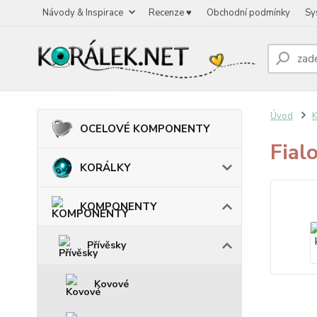
Návody & Inspirace
Recenze ♥
Obchodní podmínky
Sy
Úvod
OCELOVÉ KOMPONENTY
Fial
KORÁLKY
KOMPONENTY
Přívěsky
Kovové