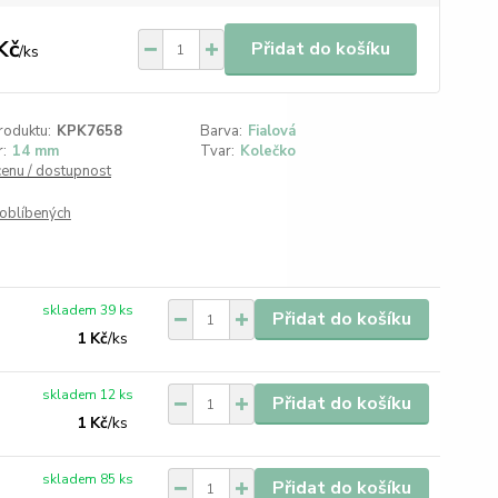
Kč
Přidat do košíku
/
ks
roduktu:
KPK7658
Barva:
Fialová
:
14 mm
Tvar:
Kolečko
cenu / dostupnost
oblíbených
skladem 39 ks
Přidat do košíku
1 Kč
/
ks
skladem 12 ks
Přidat do košíku
1 Kč
/
ks
skladem 85 ks
Přidat do košíku