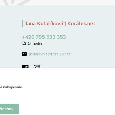
:
Jana Kolaříková | Korálek.net
+420 795 533 353
12-14 hodin
jkolarikova@koralek.net
ně nakupovalo.
všechny