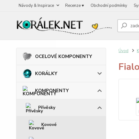
Návody & Inspirace
Recenze ♥
Obchodní podmínky
Sy
Úvod
OCELOVÉ KOMPONENTY
Fial
KORÁLKY
KOMPONENTY
Přívěsky
Kovové