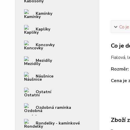
Kamínky
Co je
Kaplíky
Co je d
Koncovky
Fialová, l
Mezidíly
Rozměr:
Náušnice
Cena je 
Ostatní
Ozdobná ramínka
Zboží 
Rondelky - kamínkové