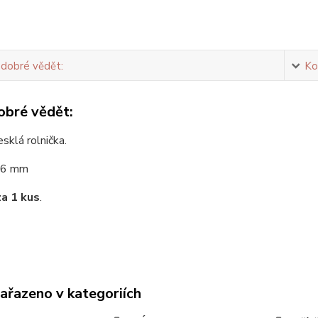
 dobré vědět:
Ko
obré vědět:
esklá rolnička.
6 mm
za 1 kus
.
zařazeno v kategoriích