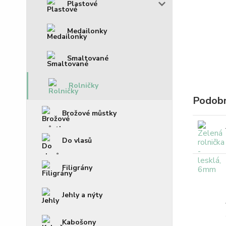
Plastové
Medailonky
Smaltované
Rolničky
Podobn
Brožové můstky
Do vlasů
Filigrány
Jehly a nýty
Kabošony