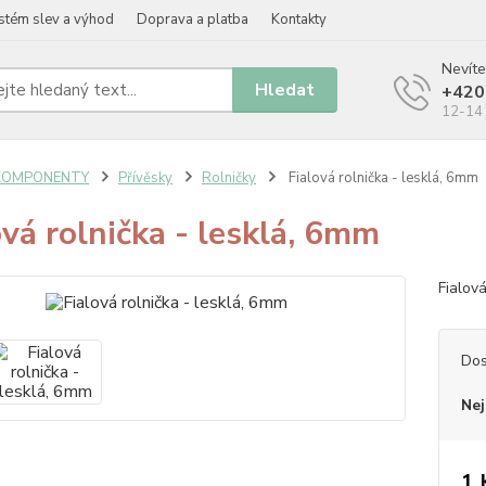
stém slev a výhod
Doprava a platba
Kontakty
Nevíte
Hledat
+420
12-14 
KOMPONENTY
Přívěsky
Rolničky
Fialová rolnička - lesklá, 6mm
ová rolnička - lesklá, 6mm
Fialov
Dos
Nej
1 