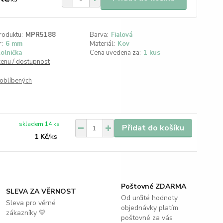
roduktu:
MPR5188
Barva:
Fialová
:
6 mm
Materiál:
Kov
olnička
Cena uvedena za:
1 kus
cenu / dostupnost
oblíbených
skladem 14 ks
Přidat do košíku
1 Kč
/
ks
Poštovné ZDARMA
SLEVA ZA VĚRNOST
Od určité hodnoty
Sleva pro věrné
objednávky platím
zákazníky 💛
poštovné za vás