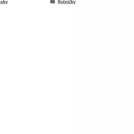
ěsky
Rolničky