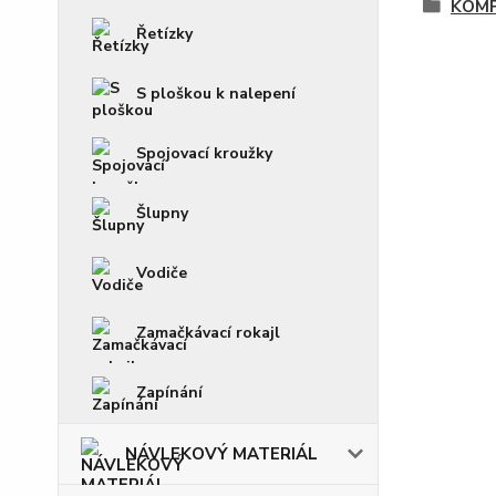
KOM
Řetízky
S ploškou k nalepení
Spojovací kroužky
Šlupny
Vodiče
Zamačkávací rokajl
Zapínání
NÁVLEKOVÝ MATERIÁL