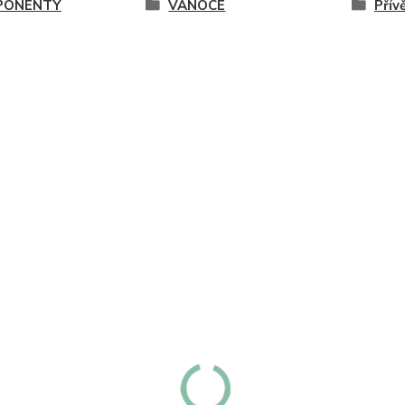
PONENTY
VÁNOCE
Přív