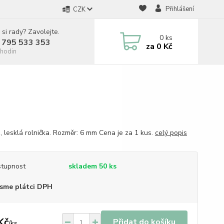
Přihlášení
CZK
 si rady? Zavolejte.
0
ks
 795 533 353
za
0 Kč
hodin
á, lesklá rolnička. Rozměr: 6 mm Cena je za 1 kus.
celý popis
tupnost
skladem 50 ks
sme plátci DPH
Kč
Přidat do košíku
/
ks