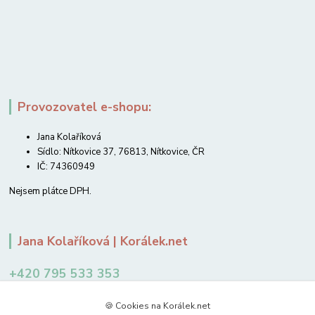
Provozovatel e-shopu:
Jana Kolaříková
Sídlo: Nítkovice 37, 76813, Nítkovice, ČR
IČ: 74360949
Nejsem plátce DPH.
Jana Kolaříková | Korálek.net
+420 795 533 353
12-14 hodin
🍪 Cookies na Korálek.net
jkolarikova@koralek.net