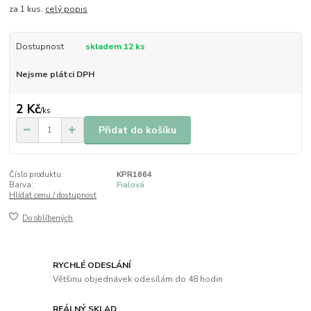
za 1 kus.
celý popis
Dostupnost
skladem 12 ks
Nejsme plátci DPH
2 Kč
/
ks
Přidat do košíku
Číslo produktu:
KPR1664
Barva:
Fialová
Hlídat cenu / dostupnost
Do oblíbených
RYCHLÉ ODESLÁNÍ
Většinu objednávek odesílám do 48 hodin
REÁLNÝ SKLAD