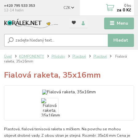
0
ks
+420 795 533 353
CZK
za
0 Kč
12-14 hodin
Menu
Hledat
Úvod
KOMPONENTY
Přívěsky
Plastové
Plastové
Fialová
raketa, 35x16mm
Fialová raketa, 35x16mm
Plastová, fialová tenisová raketa s míčkem. Na povrchu se mohou
objevit drobné vady. Z obou stran je stejná. Rozměr: 35x16 mm Cena je