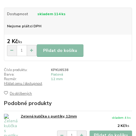
Dostupnost
skladem 114 ks
Nejsme plátci DPH
2 Kč
/
ks
Přidat do košíku
Číslo produktu:
KPKU6538
Barva:
Fialová
Rozměr:
12 mm
Hlídat cenu / dostupnost
Do oblíbených
Podobné produkty
Zelená kulička s puntíky, 12mm
skladem 4 ks
2 Kč
/
ks
Přidat do košíku