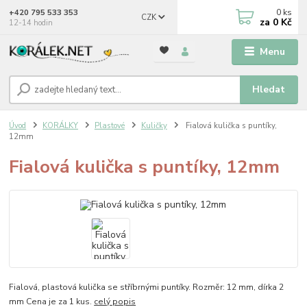
0
ks
+420 795 533 353
CZK
za
0 Kč
12-14 hodin
Menu
Hledat
Úvod
KORÁLKY
Plastové
Kuličky
Fialová kulička s puntíky,
12mm
Fialová kulička s puntíky, 12mm
Fialová, plastová kulička se stříbrnými puntíky. Rozměr: 12 mm, dírka 2
mm Cena je za 1 kus.
celý popis