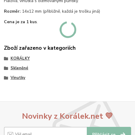
Fialová, vinutka s olemovanými puntíky.
Rozměr:
14x12 mm (přibližně, každá je trošku jiná)
Cena je za 1 kus
.
Zboží zařazeno v kategoriích
KORÁLKY
Skleněné
Vinutky
Novinky z Korálek.net 💛
Přihlásit se