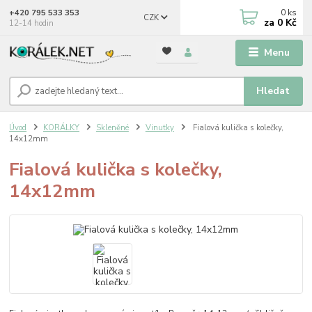
0
ks
+420 795 533 353
CZK
za
0 Kč
12-14 hodin
Menu
Hledat
Úvod
KORÁLKY
Skleněné
Vinutky
Fialová kulička s kolečky,
14x12mm
Fialová kulička s kolečky,
14x12mm