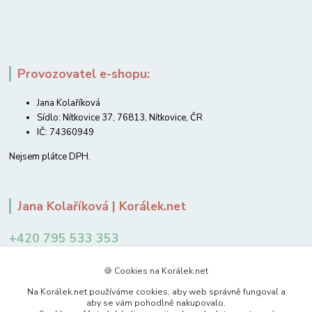
Provozovatel e-shopu:
Jana Kolaříková
Sídlo: Nítkovice 37, 76813, Nítkovice, ČR
IČ: 74360949
Nejsem plátce DPH.
Jana Kolaříková | Korálek.net
+420 795 533 353
12-14 hodin
🍪 Cookies na Korálek.net
jkolarikova@koralek.net
Na Korálek.net používáme cookies, aby web správně fungoval a
aby se vám pohodlně nakupovalo.