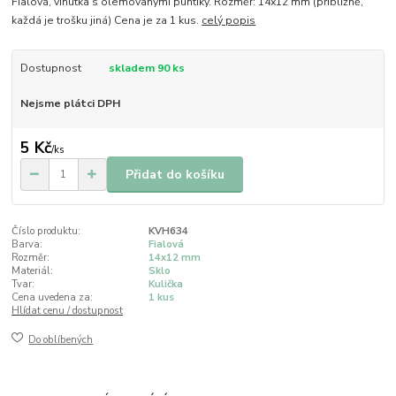
Fialová, vinutka s olemovanými puntíky. Rozměr: 14x12 mm (přibližně,
každá je trošku jiná) Cena je za 1 kus.
celý popis
Dostupnost
skladem 90 ks
Nejsme plátci DPH
5 Kč
/
ks
Přidat do košíku
Číslo produktu:
KVH634
Barva:
Fialová
Rozměr:
14x12 mm
Materiál:
Sklo
Tvar:
Kulička
Cena uvedena za:
1 kus
Hlídat cenu / dostupnost
Do oblíbených