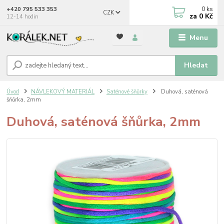
0
ks
+420 795 533 353
CZK
za
0 Kč
12-14 hodin
Menu
Hledat
Úvod
NÁVLEKOVÝ MATERIÁL
Saténové šňůrky
Duhová, saténová
šňůrka, 2mm
Duhová, saténová šňůrka, 2mm