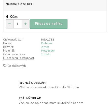
Nejsme plátci DPH
4 Kč
/
m
Přidat do košíku
Číslo produktu:
NSA1732
Barva:
Duhová
Rozměr:
2 mm
Materiál:
Polyester
Cena uvedena za:
1 metr
Hlídat cenu / dostupnost
Do oblíbených
RYCHLÉ ODESLÁNÍ
Většinu objednávek odesílám do 48 hodin
REÁLNÝ SKLAD
Vše, co lze objednat, mám skutečně skladem