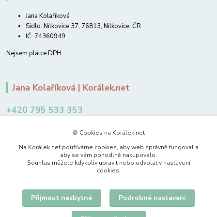
Jana Kolaříková
Sídlo: Nítkovice 37, 76813, Nítkovice, ČR
IČ: 74360949
Nejsem plátce DPH.
Jana Kolaříková | Korálek.net
+420 795 533 353
12-14 hodin
🍪 Cookies na Korálek.net
jkolarikova@koralek.net
Na Korálek.net používáme cookies, aby web správně fungoval a
aby se vám pohodlně nakupovalo.
Souhlas můžete kdykoliv upravit nebo odvolat v nastavení
cookies.
Přijmout nezbytné
Podrobné nastavení
Upravit sběr cookies.