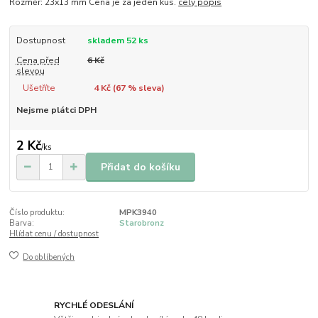
Rozměr: 23x13 mm Cena je za jeden kus.
celý popis
Dostupnost
skladem 52 ks
Cena před
6 Kč
slevou
Ušetříte
4 Kč (
67
% sleva)
Nejsme plátci DPH
2 Kč
/
ks
Přidat do košíku
Číslo produktu:
MPK3940
Barva:
Starobronz
Hlídat cenu / dostupnost
Do oblíbených
RYCHLÉ ODESLÁNÍ