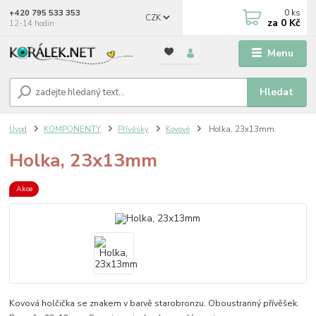
0
ks
+420 795 533 353
CZK
za
0 Kč
12-14 hodin
Menu
Hledat
Úvod
KOMPONENTY
Přívěsky
Kovové
Holka, 23x13mm
Holka, 23x13mm
Akce
Kovová holčička se znakem v barvě starobronzu. Oboustranný přívěšek.