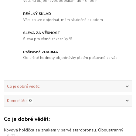
Většinu objednávek odesílám do 48 hodin
REÁLNÝ SKLAD
Vše, co lze objednat, mám skutečně skladem
SLEVA ZA VĚRNOST
Sleva pro věrné zákazníky 💛
Poštovné ZDARMA
Od určité hodnoty objednávky platím poštovné za vás
Co je dobré vědět:
Komentáře
0
Co je dobré vědět:
Kovová holčička se znakem v barvě starobronzu. Oboustranný