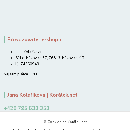
Provozovatel e-shopu:
Jana Kolaříková
Sídlo: Nítkovice 37, 76813, Nítkovice, ČR
IČ: 74360949
Nejsem plátce DPH.
Jana Kolaříková | Korálek.net
+420 795 533 353
12-14 hodin
🍪 Cookies na Korálek.net
jkolarikova@koralek.net