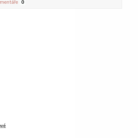
mentáře
0
ové