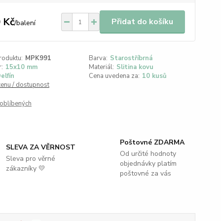
 Kč
Přidat do košíku
/
balení
roduktu:
MPK991
Barva:
Starostříbrná
:
15x10 mm
Materiál:
Slitina kovu
elfín
Cena uvedena za:
10 kusů
cenu / dostupnost
oblíbených
Poštovné ZDARMA
SLEVA ZA VĚRNOST
Od určité hodnoty
Sleva pro věrné
objednávky platím
zákazníky 💛
poštovné za vás