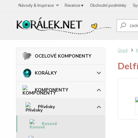
Návody & Inspirace
Recenze ♥
Obchodní podmínky
Sy
Úvod
OCELOVÉ KOMPONENTY
Delf
KORÁLKY
KOMPONENTY
Přívěsky
Kovové