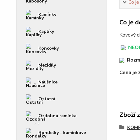
Co je
Kamínky
Co je d
Kaplíky
Kovový de
NEOB
Koncovky
Rozm
Mezidíly
Cena je 
Náušnice
Ostatní
Zboží 
Ozdobná ramínka
KOM
Rondelky - kamínkové