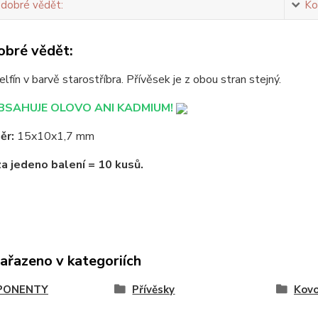
 dobré vědět:
Ko
obré vědět:
lfín v barvě starostříbra. Přívěsek je z obou stran stejný.
SAHUJE OLOVO ANI KADMIUM!
ěr:
15x10x1,7 mm
za jedeno balení = 10 kusů.
zařazeno v kategoriích
PONENTY
Přívěsky
Kov