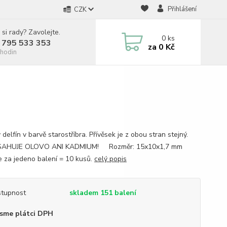
Přihlášení
CZK
 si rady? Zavolejte.
0
ks
 795 533 353
za
0 Kč
hodin
delfín v barvě starostříbra. Přívěsek je z obou stran stejný.
AHUJE OLOVO ANI KADMIUM! Rozměr: 15x10x1,7 mm
e za jedeno balení = 10 kusů.
celý popis
tupnost
skladem 151 balení
sme plátci DPH