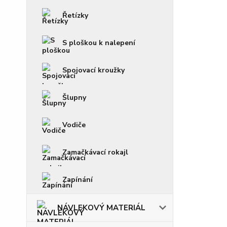
Řetízky
S ploškou k nalepení
Spojovací kroužky
Šlupny
Vodiče
Zamačkávací rokajl
Zapínání
NÁVLEKOVÝ MATERIÁL