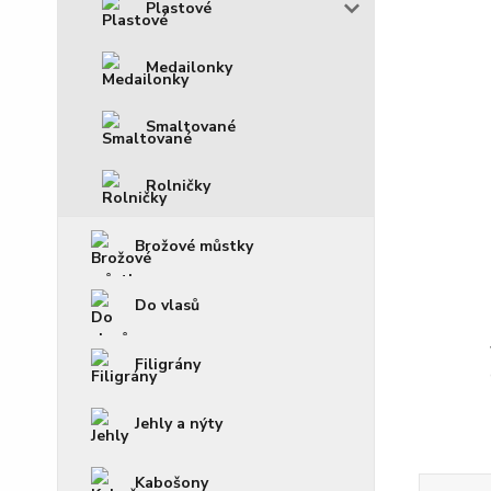
Plastové
Medailonky
Smaltované
Rolničky
Brožové můstky
Do vlasů
Filigrány
Jehly a nýty
Kabošony