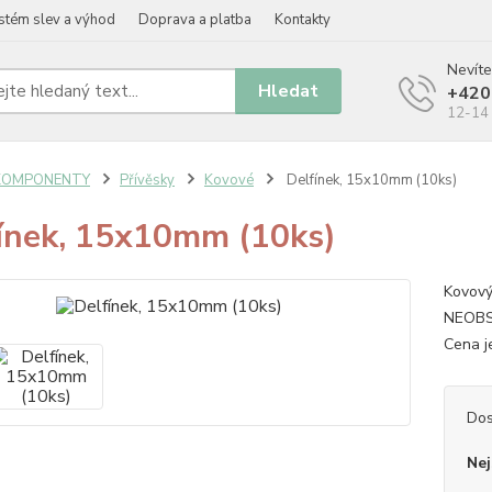
stém slev a výhod
Doprava a platba
Kontakty
Nevíte
Hledat
+420
12-14 
KOMPONENTY
Přívěsky
Kovové
Delfínek, 15x10mm (10ks)
ínek, 15x10mm (10ks)
Kovový 
NEOBS
Cena j
Dos
Nej