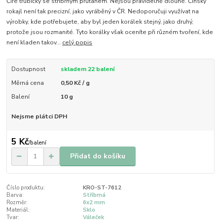
Čiré trubičky se stříbrným průtahem. Nejsou pravidelně dlouhé. Čínský
rokajl není tak precizní, jako vyráběný v ČR. Nedoporučuji využívat na
výrobky, kde potřebujete, aby byl jeden korálek stejný, jako druhý,
protože jsou rozmanité. Tyto korálky však oceníte při různém tvoření, kde
není kladen takov...
celý popis
Dostupnost
skladem 22 balení
Měrná cena
0,50 Kč / g
Balení
10 g
Nejsme plátci DPH
5 Kč
/
balení
Přidat do košíku
Číslo produktu:
KRO-ST-7612
Barva:
Stříbrná
Rozměr:
6x2 mm
Materiál:
Sklo
Tvar:
Váleček