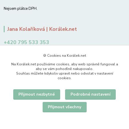
Nejsem plátce DPH.
Jana Kolaříková | Korálek.net
+420 795 533 353
12-14 hodin
🍪 Cookies na Korálek.net
jkolarikova@koralek.net
Na Korálek.net používáme cookies, aby web správně fungoval a
aby se vám pohodlně nakupovalo.
Souhlas můžete kdykoliv upravit nebo odvolat v nastavení
cookies.
Přijmout nezbytné
Podrobné nastavení
Upravit sběr cookies.
Přijmout všechny
© 2007-2026 Korálek.net – korálky s radostí
Vytvořeno na
Eshop-rychle.cz