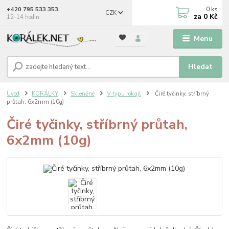
0
ks
+420 795 533 353
CZK
za
0 Kč
12-14 hodin
Menu
Hledat
Úvod
KORÁLKY
Skleněné
V typu rokajl
Čiré tyčinky, stříbrný
průtah, 6x2mm (10g)
Čiré tyčinky, stříbrný průtah,
6x2mm (10g)