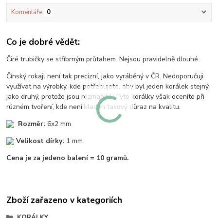
Komentáře
0
Co je dobré vědět:
Čiré trubičky se stříbrným průtahem. Nejsou pravidelně dlouhé.
Čínský rokajl není tak precizní, jako vyráběný v ČR. Nedoporučuji
využívat na výrobky, kde potřebujete, aby byl jeden korálek stejný,
jako druhý, protože jsou rozmanité. Tyto korálky však oceníte při
různém tvoření, kde není kladen takový důraz na kvalitu.
Rozměr:
6x2 mm
Velikost dírky:
1 mm
Cena je za jedeno balení = 10 gramů.
Zboží zařazeno v kategoriích
KORÁLKY