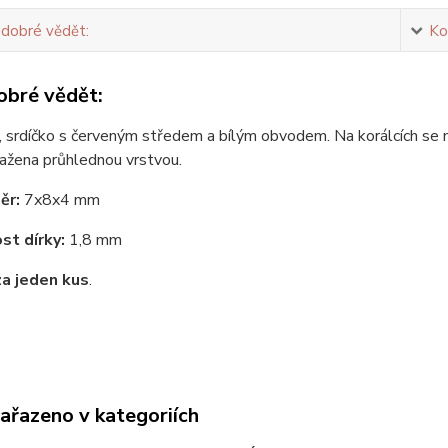
 dobré vědět:
Ko
obré vědět:
 srdíčko s červeným středem a bílým obvodem. Na korálcích se 
tažena průhlednou vrstvou.
ěr:
7x8x4 mm
st dírky:
1,8 mm
za jeden kus
.
zařazeno v kategoriích