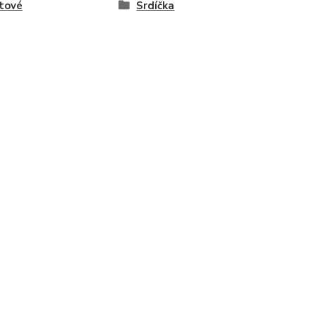
tové
Srdíčka