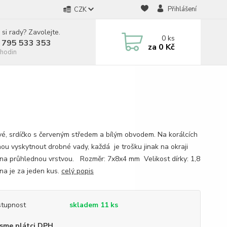
Přihlášení
CZK
 si rady? Zavolejte.
0
ks
 795 533 353
za
0 Kč
hodin
vé, srdíčko s červeným středem a bílým obvodem. Na korálcích
ou vyskytnout drobné vady, každá je trošku jinak na okraji
na průhlednou vrstvou. Rozměr: 7x8x4 mm Velikost dírky: 1,8
a je za jeden kus.
celý popis
tupnost
skladem 11 ks
sme plátci DPH