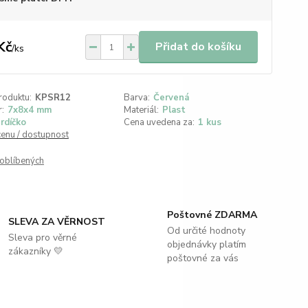
Kč
Přidat do košíku
/
ks
roduktu:
KPSR12
Barva:
Červená
:
7x8x4 mm
Materiál:
Plast
rdíčko
Cena uvedena za:
1 kus
cenu / dostupnost
oblíbených
Poštovné ZDARMA
SLEVA ZA VĚRNOST
Od určité hodnoty
Sleva pro věrné
objednávky platím
zákazníky 💛
poštovné za vás