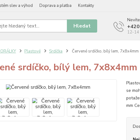
stém slev a výhod
Doprava a platba
Kontakty
Nevíte
Hledat
+420
12-14 
KORÁLKY
Plastové
Srdíčka
Červené srdíčko, bílý lem, 7x8x4mm
ené srdíčko, bílý lem, 7x8x4mm
Plasto
se moh
potaže
mm Cen
Dos
Nej