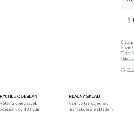
1 
Číslo p
Rozměr
Tvar:
S
Hlídat 
Do 
RYCHLÉ ODESLÁNÍ
REÁLNÝ SKLAD
Většinu objednávek
Vše, co lze objednat,
odesílám do 48 hodin
mám skutečně skladem