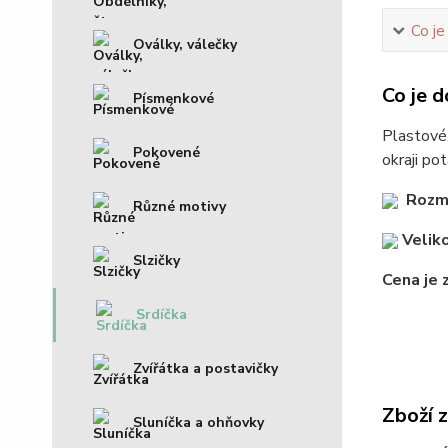
Co je
Oválky, válečky
Co je d
Písmenkové
Plastové,
Pokovené
okraji po
Rozm
Různé motivy
Veliko
Slzičky
Cena je 
Srdíčka
Zvířátka a postavičky
Zboží 
Sluníčka a ohňovky