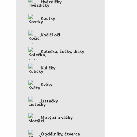
Hvězdičky
Kostky
Kočičí oči
Kolečka, čočky, disky
Kuličky
Květy
Lístečky
Motýlci a vážky
Obdélníky, čtverce