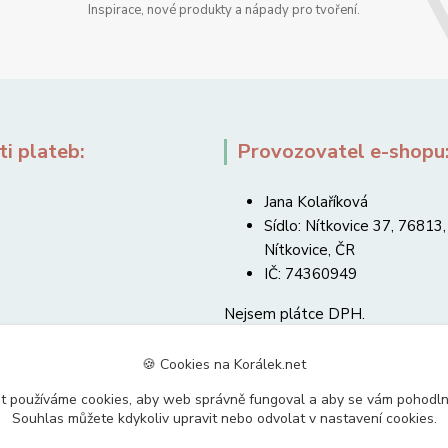
Inspirace, nové produkty a nápady pro tvoření.
i plateb:
Provozovatel e-shopu
Jana Kolaříková
Sídlo: Nítkovice 37, 76813,
Nítkovice, ČR
IČ: 74360949
Nejsem plátce DPH.
🍪 Cookies na Korálek.net
t používáme cookies, aby web správně fungoval a aby se vám pohodl
Souhlas můžete kdykoliv upravit nebo odvolat v nastavení cookies.
Upravit sběr cookies.