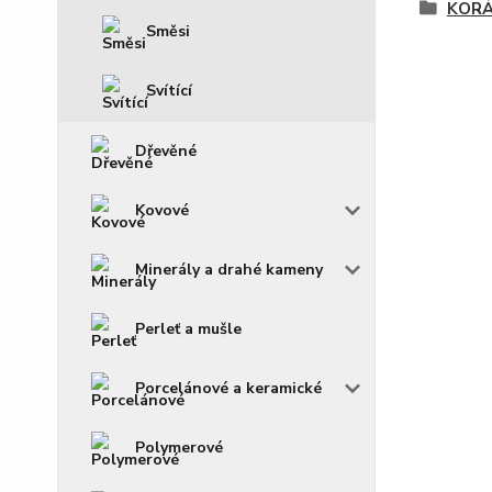
KOR
Směsi
Svítící
Dřevěné
Kovové
Minerály a drahé kameny
Perleť a mušle
Porcelánové a keramické
Polymerové