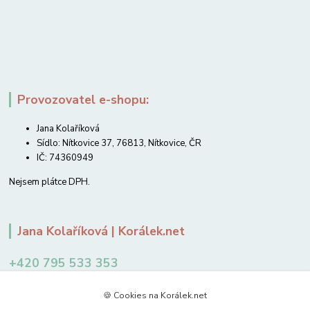
Provozovatel e-shopu:
Jana Kolaříková
Sídlo: Nítkovice 37, 76813, Nítkovice, ČR
IČ: 74360949
Nejsem plátce DPH.
Jana Kolaříková | Korálek.net
+420 795 533 353
12-14 hodin
🍪 Cookies na Korálek.net
jkolarikova@koralek.net