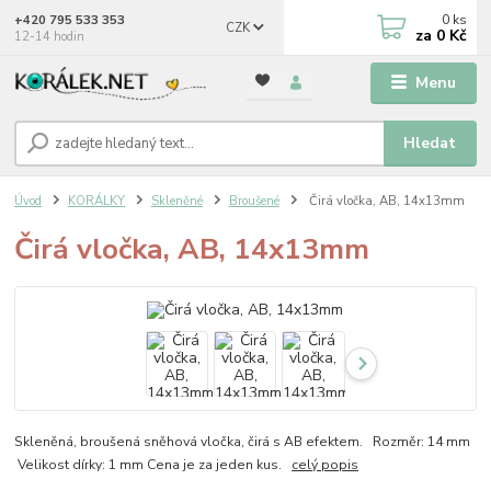
0
ks
+420 795 533 353
CZK
za
0 Kč
12-14 hodin
Menu
Hledat
Úvod
KORÁLKY
Skleněné
Broušené
Čirá vločka, AB, 14x13mm
Čirá vločka, AB, 14x13mm
Skleněná, broušená sněhová vločka, čirá s AB efektem. Rozměr: 14 mm
Velikost dírky: 1 mm Cena je za jeden kus.
celý popis