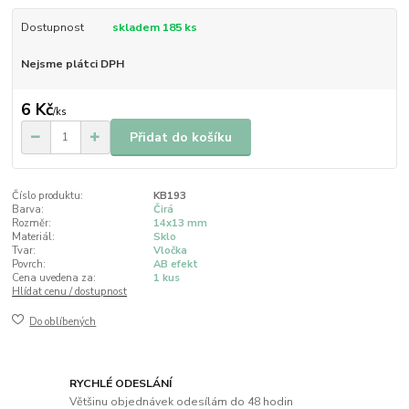
Dostupnost
skladem 185 ks
Nejsme plátci DPH
6 Kč
/
ks
Přidat do košíku
Číslo produktu:
KB193
Barva:
Čirá
Rozměr:
14x13 mm
Materiál:
Sklo
Tvar:
Vločka
Povrch:
AB efekt
Cena uvedena za:
1 kus
Hlídat cenu / dostupnost
Do oblíbených
RYCHLÉ ODESLÁNÍ
Většinu objednávek odesílám do 48 hodin