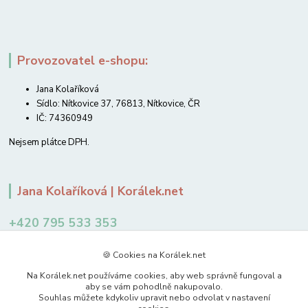
Provozovatel e-shopu:
Jana Kolaříková
Sídlo: Nítkovice 37, 76813, Nítkovice, ČR
IČ: 74360949
Nejsem plátce DPH.
Jana Kolaříková | Korálek.net
+420 795 533 353
12-14 hodin
🍪 Cookies na Korálek.net
jkolarikova@koralek.net
Na Korálek.net používáme cookies, aby web správně fungoval a
aby se vám pohodlně nakupovalo.
Souhlas můžete kdykoliv upravit nebo odvolat v nastavení