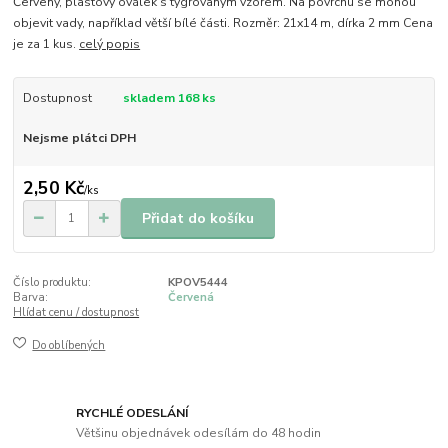
Červený, plastový oválek s tygrovaným vzorem. Na povrchu se mohou
objevit vady, například větší bílé části. Rozměr: 21x14 m, dírka 2 mm Cena
je za 1 kus.
celý popis
Dostupnost
skladem 168 ks
Nejsme plátci DPH
2,50 Kč
/
ks
Přidat do košíku
Číslo produktu:
KPOV5444
Barva:
Červená
Hlídat cenu / dostupnost
Do oblíbených
RYCHLÉ ODESLÁNÍ
Většinu objednávek odesílám do 48 hodin