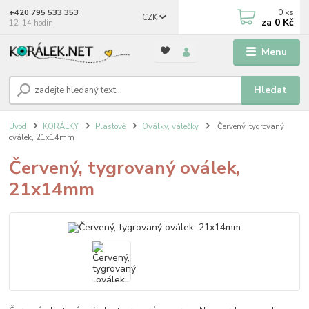
0
ks
+420 795 533 353
CZK
za
0 Kč
12-14 hodin
Menu
Hledat
Úvod
KORÁLKY
Plastové
Oválky, válečky
Červený, tygrovaný
oválek, 21x14mm
Červený, tygrovaný oválek,
21x14mm