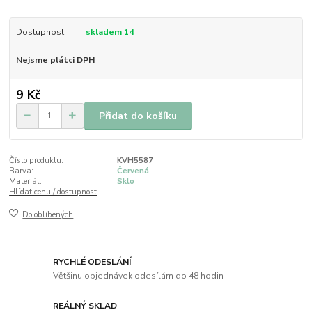
Dostupnost
skladem 14
Nejsme plátci DPH
9 Kč
Přidat do košíku
Číslo produktu:
KVH5587
Barva:
Červená
Materiál:
Sklo
Hlídat cenu / dostupnost
Do oblíbených
RYCHLÉ ODESLÁNÍ
Většinu objednávek odesílám do 48 hodin
REÁLNÝ SKLAD