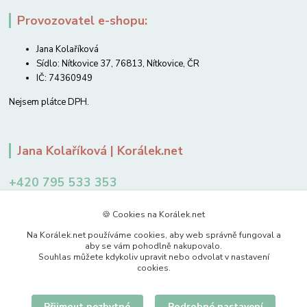
Provozovatel e-shopu:
Jana Kolaříková
Sídlo: Nítkovice 37, 76813, Nítkovice, ČR
IČ: 74360949
Nejsem plátce DPH.
Jana Kolaříková | Korálek.net
+420 795 533 353
12-14 hodin
🍪 Cookies na Korálek.net
jkolarikova@koralek.net
Na Korálek.net používáme cookies, aby web správně fungoval a
aby se vám pohodlně nakupovalo.
Souhlas můžete kdykoliv upravit nebo odvolat v nastavení
cookies.
Přijmout nezbytné
Podrobné nastavení