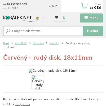
0
ks
+420 795 533 353
CZK
za
0 Kč
12-14 hodin
Menu
Hledat
Úvod
KORÁLKY
Skleněné
Vinutky
Červěný - rudý disk,
18x11mm
Červěný - rudý disk, 18x11mm
Rudý disk s bíločerně pruhovanou spirálko. Rozměr: 18x11 mm Cena je
za 1 kus.
celý popis