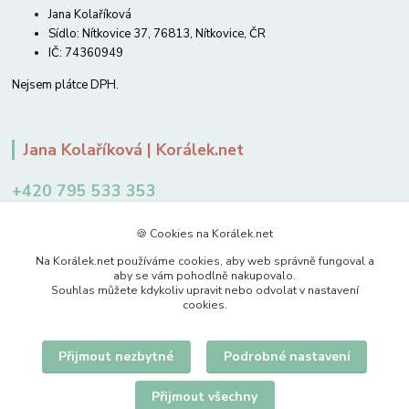
Jana Kolaříková
Sídlo: Nítkovice 37, 76813, Nítkovice, ČR
IČ: 74360949
Nejsem plátce DPH.
Jana Kolaříková | Korálek.net
+420 795 533 353
12-14 hodin
🍪 Cookies na Korálek.net
jkolarikova@koralek.net
Na Korálek.net používáme cookies, aby web správně fungoval a
aby se vám pohodlně nakupovalo.
Souhlas můžete kdykoliv upravit nebo odvolat v nastavení
cookies.
Přijmout nezbytné
Podrobné nastavení
Upravit sběr cookies.
Přijmout všechny