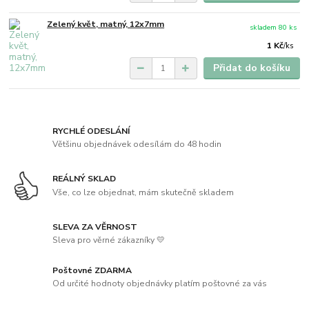
Zelený květ, matný, 12x7mm
skladem 80 ks
1 Kč
/
ks
Přidat do košíku
RYCHLÉ ODESLÁNÍ
Většinu objednávek odesílám do 48 hodin
REÁLNÝ SKLAD
Vše, co lze objednat, mám skutečně skladem
SLEVA ZA VĚRNOST
Sleva pro věrné zákazníky 💛
Poštovné ZDARMA
Od určité hodnoty objednávky platím poštovné za vás