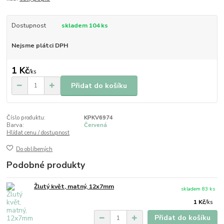
Dostupnost
skladem 104 ks
Nejsme plátci DPH
1 Kč
/
ks
Přidat do košíku
Číslo produktu:
KPKV6974
Barva:
Červená
Hlídat cenu / dostupnost
Do oblíbených
Podobné produkty
Žlutý květ, matný, 12x7mm
skladem 83 ks
1 Kč
/
ks
Přidat do košíku