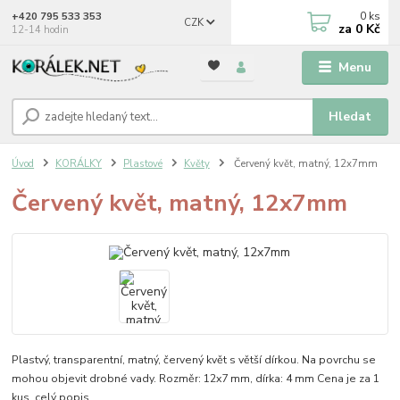
0
ks
+420 795 533 353
CZK
za
0 Kč
12-14 hodin
Menu
Hledat
Úvod
KORÁLKY
Plastové
Květy
Červený květ, matný, 12x7mm
Červený květ, matný, 12x7mm
Plastvý, transparentní, matný, červený květ s větší dírkou. Na povrchu se
mohou objevit drobné vady. Rozměr: 12x7 mm, dírka: 4 mm Cena je za 1
kus.
celý popis