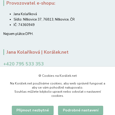
Provozovatel e-shopu:
Jana Kolaříková
Sídlo: Nítkovice 37, 76813, Nítkovice, ČR
IČ: 74360949
Nejsem plátce DPH.
Jana Kolaříková | Korálek.net
+420 795 533 353
12-14 hodin
🍪 Cookies na Korálek.net
jkolarikova@koralek.net
Na Korálek.net používáme cookies, aby web správně fungoval a
aby se vám pohodlně nakupovalo.
Souhlas můžete kdykoliv upravit nebo odvolat v nastavení
cookies.
Přijmout nezbytné
Podrobné nastavení
Upravit sběr cookies.