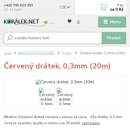
0
ks
+420 795 533 353
CZK
za
0 Kč
12-14 hodin
Menu
Hledat
Úvod
NÁVLEKOVÝ MATERIÁL
Drátky
Červený drátek, 0,3mm (20m)
Červený drátek, 0,3mm (20m)
Měděný, bižuterní drátek červený v návinu na cívce. Síla drátku: 0,3 mm
Cena je za jednu špulku o návinu cca 20 metrů.
celý popis