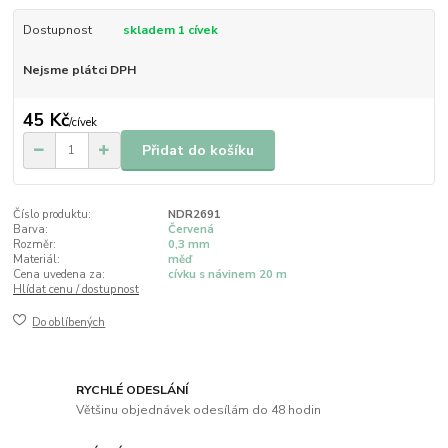
Dostupnost
skladem 1 cívek
Nejsme plátci DPH
45 Kč
/
cívek
Přidat do košíku
Číslo produktu:
NDR2691
Barva:
Červená
Rozměr:
0,3 mm
Materiál:
měď
Cena uvedena za:
cívku s návinem 20 m
Hlídat cenu / dostupnost
Do oblíbených
RYCHLÉ ODESLÁNÍ
Většinu objednávek odesílám do 48 hodin