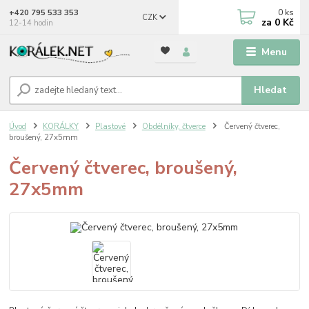
0
ks
+420 795 533 353
CZK
za
0 Kč
12-14 hodin
Menu
Hledat
Úvod
KORÁLKY
Plastové
Obdélníky, čtverce
Červený čtverec,
broušený, 27x5mm
Červený čtverec, broušený,
27x5mm