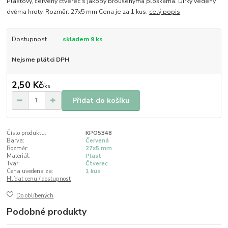
Plastový, červený čtverec s jakoby broušenýma ploškama. Dírky vedeny
dvěma hroty. Rozměr: 27x5 mm Cena je za 1 kus.
celý popis
Dostupnost
skladem 9 ks
Nejsme plátci DPH
2,50 Kč
/
ks
Přidat do košíku
Číslo produktu:
KPO5348
Barva:
Červená
Rozměr:
27x5 mm
Materiál:
Plast
Tvar:
Čtverec
Cena uvedena za:
1 kus
Hlídat cenu / dostupnost
Do oblíbených
Podobné produkty