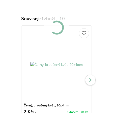
Související zboží
10
Černý, broušený květ, 20x4mm
Fialový, br
2 Kč
1 Kč
skladem 104 ks
/
ks
/
ks