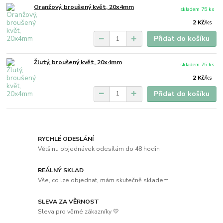
Oranžový, broušený květ, 20x4mm
skladem 75 ks
2 Kč
/
ks
Přidat do košíku
Žlutý, broušený květ, 20x4mm
skladem 75 ks
2 Kč
/
ks
Přidat do košíku
RYCHLÉ ODESLÁNÍ
Většinu objednávek odesílám do 48 hodin
REÁLNÝ SKLAD
Vše, co lze objednat, mám skutečně skladem
SLEVA ZA VĚRNOST
Sleva pro věrné zákazníky 💛