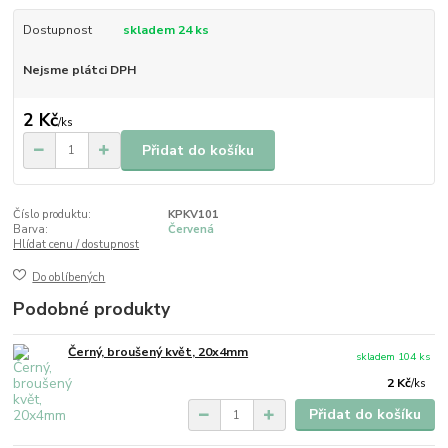
Dostupnost
skladem 24 ks
Nejsme plátci DPH
2 Kč
/
ks
Přidat do košíku
Číslo produktu:
KPKV101
Barva:
Červená
Hlídat cenu / dostupnost
Do oblíbených
Podobné produkty
Černý, broušený květ, 20x4mm
skladem 104 ks
2 Kč
/
ks
Přidat do košíku