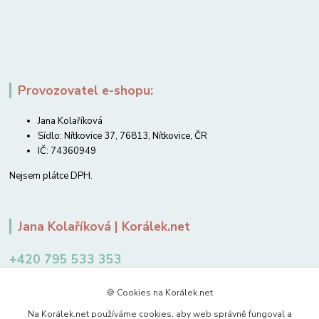
Provozovatel e-shopu:
Jana Kolaříková
Sídlo: Nítkovice 37, 76813, Nítkovice, ČR
IČ: 74360949
Nejsem plátce DPH.
Jana Kolaříková | Korálek.net
+420 795 533 353
12-14 hodin
🍪 Cookies na Korálek.net
jkolarikova@koralek.net
Na Korálek.net používáme cookies, aby web správně fungoval a