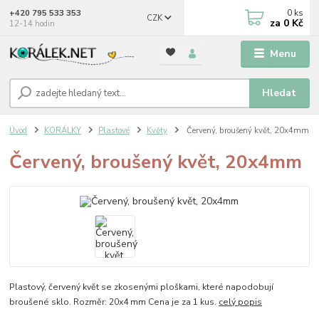
0
ks
+420 795 533 353
CZK
za
0 Kč
12-14 hodin
Menu
Hledat
Úvod
KORÁLKY
Plastové
Květy
Červený, broušený květ, 20x4mm
Červený, broušený květ, 20x4mm
Plastový, červený květ se zkosenými ploškami, které napodobují
broušené sklo. Rozměr: 20x4 mm Cena je za 1 kus.
celý popis