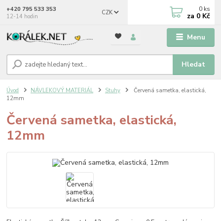
0
ks
+420 795 533 353
CZK
za
0 Kč
12-14 hodin
Menu
Hledat
Úvod
NÁVLEKOVÝ MATERIÁL
Stuhy
Červená sametka, elastická,
12mm
Červená sametka, elastická,
12mm