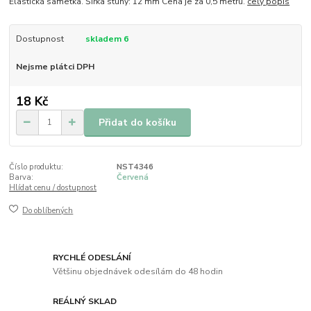
Elastická sametka. Šířka stuhy: 12 mm Cena je za 0,5 metru.
celý popis
Dostupnost
skladem 6
Nejsme plátci DPH
18 Kč
Přidat do košíku
Číslo produktu:
NST4346
Barva:
Červená
Hlídat cenu / dostupnost
Do oblíbených
RYCHLÉ ODESLÁNÍ
Většinu objednávek odesílám do 48 hodin
REÁLNÝ SKLAD