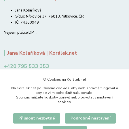
Jana Kolaříková
Sídlo: Nítkovice 37, 76813, Nítkovice, ČR
IČ: 74360949
Nejsem plátce DPH.
Jana Kolaříková | Korálek.net
+420 795 533 353
12-14 hodin
🍪 Cookies na Korálek.net
jkolarikova@koralek.net
Na Korálek.net používáme cookies, aby web správně fungoval a
aby se vám pohodlně nakupovalo.
Souhlas můžete kdykoliv upravit nebo odvolat v nastavení
cookies.
Přijmout nezbytné
Podrobné nastavení
Upravit sběr cookies.